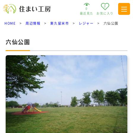
0
0
最近見た
お気に入り
HOME
>
周辺情報
>
東久留米市
>
レジャー
>
六仙公園
六仙公園