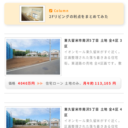
Column
2Fリビングの利点をまとめてみた
東久留米市南沢5丁目 土地 全4区 3
区
イオンモール東久留米がすぐ近く。
区画整理された落ち着きある住宅
街。東道路の売地 全4区画です。敷
地約31.67坪。条件なしの売地のた
め、お好きなハウスメーカーで建築
していただけます。建物プランの作
価格
4040万円
住宅ローン 土地のみ、
月々約
113,105
円
成など、お気軽にお問い合わせくだ
さい。
東久留米市南沢5丁目 土地 全4区 4
区
イオンモール東久留米がすぐ近く。
区画整理された落ち着きある住宅