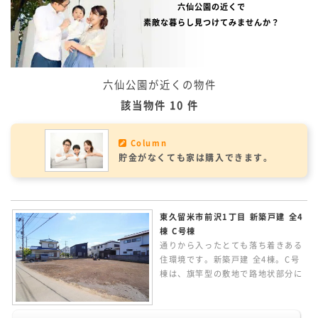
六仙公園の近くで
素敵な暮らし見つけてみませんか？
六仙公園が近くの物件
該当物件 10 件
Column
貯金がなくても家は購入できます。
東久留米市前沢1丁目 新築戸建 全4
棟 C号棟
通りから入ったとても落ち着きある
住環境です。新築戸建 全4棟。C号
棟は、旗竿型の敷地で路地状部分に
車2台駐車可能です。家族のつなが
りを感じられるリビングイン階段の
3LDKの間取り。LDKは17.87帖と