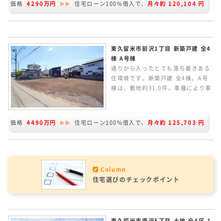
価格
4290万円
住宅ローン100%借入で、
月々約
120,104
円
広く、カウンターキッチンからリビ
ングルームが見渡せます。
東久留米市前沢1丁目 新築戸建 全4
棟 A号棟
通りから入ったとても落ち着きある
住環境です。新築戸建 全4棟。A号
棟は、敷地約31.0坪。車種により車
2台並列に駐車可能です。北道路の
ほか、西側隣地が畑のため角地のよ
うな開放感があります。LDKは15.5
価格
4490万円
住宅ローン100%借入で、
月々約
125,703
円
帖で、カウンターキッチンからリビ
ングルームが見渡せます。太陽光パ
ネル搭載の家です。
Column
住宅選びのチェックポイント
東久留米市南沢5丁目 土地 全4区 1