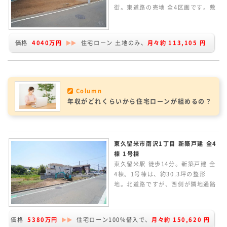
街。東道路の売地 全4区画です。敷
地約31.67坪。条件なしの売地のた
め、お好きなハウスメーカーで建築
していただけます。建物プランの作
価格
4040万円
住宅ローン 土地のみ、
月々約
113,105
円
成など、お気軽にお問い合わせくだ
さい。
Column
年収がどれくらいから住宅ローンが組めるの？
東久留米市南沢1丁目 新築戸建 全4
棟 1号棟
東久留米駅 徒歩14分。新築戸建 全
4棟。1号棟は、約30.3坪の整形
地。北道路ですが、西側が隣地通路
のため角地のような開放感のある立
地です。南庭付きの3LDK。家族の
つながりを感じられるリビングイン
価格
5380万円
住宅ローン100%借入で、
月々約
150,620
円
階段の間取り。折上天井やポップア