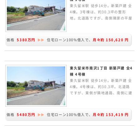
東久留米駅 徒歩14分。新築戸建 全
4棟。3号棟は、約30.3坪の整形
地。北道路ですが、南側隣家の平屋
部分にあたり陽当たり良好です。南
庭付きの3LDK。LDKは15.0帖あ
り、カウンターキッチンからリビン
価格
5380万円
住宅ローン100%借入で、
月々約
150,620
円
グルームが見渡せます。折上天井や
ポップアップ天井でデザイン性のあ
るLDK空間です。上り下りのしやす
い常設階段のロフト。太陽光パネル
搭載の家です。
東久留米市南沢1丁目 新築戸建 全4
棟 4号棟
東久留米駅 徒歩14分。新築戸建 全
4棟。4号棟は、約30.3坪。北道路
ですが、東側が隣地通路、南側に建
物がなく陽当たり良好です。南庭付
きの3LDK。LDKは15.22帖あり、
カウンターキッチンからリビングル
価格
5480万円
住宅ローン100%借入で、
月々約
153,419
円
ームが見渡せます。折上天井やポッ
プアップ天井でデザイン性のある
LDK空間です。上り下りのしやすい
常設階段のロフト。太陽光パネル搭