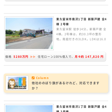
ップ天井でデザイン性のあるLDK空
間です。太陽光パネル搭載の家。
東久留米市南沢1丁目 新築戸建 全4
棟 2号棟
東久留米駅 徒歩14分。新築戸建 全
4棟。2号棟は、約30.3坪の整形
地。南庭付きの3LDK。LDKは16.0
帖あり、カウンターキッチンからリ
ビングルームが見渡せます。折上天
井やポップアップ天井でデザイン性
価格
5280万円
住宅ローン100%借入で、
月々約
147,820
円
のあるLDK空間です。上り下りのし
やすい常設階段のロフト。太陽光パ
ネル搭載の家です。
Column
他社ののぼり旗があるけれど、対応できます
か？
東久留米市南沢1丁目 新築戸建 全4
棟 3号棟