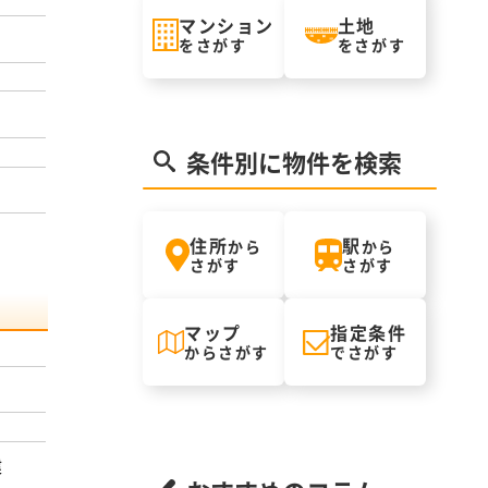
マンション
土地
をさがす
をさがす
条件別に物件を検索
住所
駅
から
から
さがす
さがす
マップ
指定条件
からさがす
でさがす
建