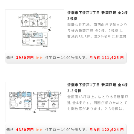
清瀬市下清戸1丁目 新築戸建 全2棟
2号棟
閑静な住宅地。南西向きで陽当たり
良好の新築戸建 全2棟。2号棟は、
敷地約36.3坪。車2台並列に駐車可
能です。延床面積98.00㎡。2Fに4
居室ある4LDK相当。家族のつなが
りを感じられるリビングイン階段の
価格
3980万円
住宅ローン100%借入で、
月々約
111,425
円
間取り。LDKは広々19.5帖あり、キ
ッチンサイドにパントリースペース
があります。
清瀬市下清戸1丁目 新築戸建 全4棟
2-3号棟
全区画43坪以上。ゆとりある新築戸
建 全4棟です。周囲が畑のためとて
も開放感があります。2-3号棟は、
約43.27坪。北西の角地で、東側隣
地が畑のためとても開放感のある立
地です。延床面積100.44㎡。2Fに4
価格
4380万円
住宅ローン100%借入で、
月々約
122,624
円
居室ある4LDK。家族のつながりを