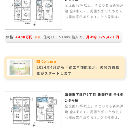
全区画43坪以上。ゆとりある新築戸
建 全4棟です。周囲が畑のためとて
も開放感があります。2-5号棟は、
約43.27坪。東道路のほか南側隣地
が畑のため陽当たり良好。角地のよ
うなとても開放感のある立地です。
価格
4480万円
住宅ローン100%借入で、
月々約
125,423
円
車種により車3台駐車可能です。延
床面積103.68㎡の5LDK。家族のつ
ながりを感じられるリビングイン階
段の間取り。太陽光パネル搭載の家
Column
です。
2024年4月から「省エネ性能表示」の努力義務
化がスタートします
清瀬市下清戸1丁目 新築戸建 全4棟
2-6号棟
全区画43坪以上。ゆとりある新築戸
建 全4棟です。周囲が畑のためとて
も開放感があります。2-6号棟は、
約43.27坪。南側がカースペースの
ため陽当たり良好です。車2台並列