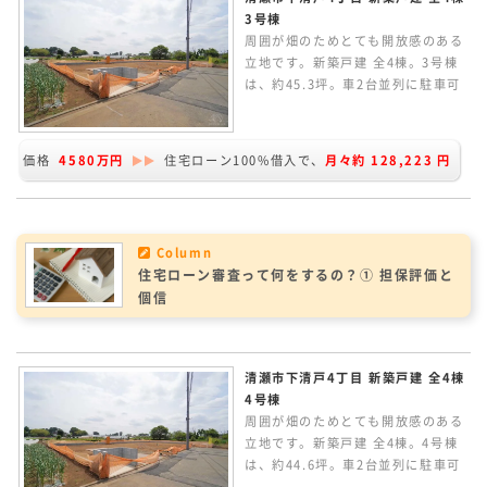
3号棟
周囲が畑のためとても開放感のある
立地です。新築戸建 全4棟。3号棟
は、約45.3坪。車2台並列に駐車可
能です。北西向きの敷地ですが、南
東側隣地が畑のため陽当たりとても
良好です。2Fに4居室ある4LDKの
価格
4580万円
住宅ローン100%借入で、
月々約
128,223
円
間取り。LDKは約19.7帖あり、カウ
ンターキッチンからリビングルーム
が見渡せます。ZEH水準の省エネ性
能。太陽光パネル搭載の家です。
Column
住宅ローン審査って何をするの？① 担保評価と
個信
清瀬市下清戸4丁目 新築戸建 全4棟
4号棟
周囲が畑のためとても開放感のある
立地です。新築戸建 全4棟。4号棟
は、約44.6坪。車2台並列に駐車可
能です。北西向きの敷地ですが、南