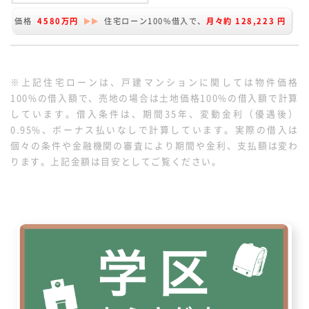
に駐車可能です。延床面積113.40
価格
4580万円
住宅ローン100%借入で、
月々約
128,223
円
㎡の5LDK。家族のつながりを感じ
られるリビングイン階段の間取り。
太陽光パネル搭載の家です。
※上記住宅ローンは、戸建マンションに関しては物件価格
100%の借入額で、売地の場合は土地価格100%の借入額で計算
しています。借入条件は、期間35年、変動金利（優遇後）
0.95%、ボーナス払いなしで計算しています。実際の借入は
個々の条件や金融機関の審査により期間や金利、支払額は変わ
ります。上記金額は目安としてご覧ください。