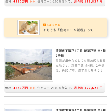
価格
4280万円
住宅ローン100%借入で、
月々約
119,824
円
の間取り。LDKは広々20.0帖ありま
す。ZEH水準の省エネ性能。太陽光
パネル搭載の家です。
Column
そもそも「住宅ローン減税」って
清瀬市下清戸4丁目 新築戸建 全4棟
2号棟
周囲が畑のためとても開放感のある
立地です。新築戸建 全4棟。2号棟
は、約50.7坪。旗竿型の敷地です
が、南側隣地が畑のため陽当たりと
ても良好です。2Fに4居室、1Fに和
室のある5LDKの間取り。屋根付き
価格
4380万円
住宅ローン100%借入で、
月々約
122,624
円
のインナーバルコニーで雨の日のお
洗濯も安心です。ZEH水準の省エネ
性能。太陽光パネル搭載の家です。
清瀬市下清戸4丁目 新築戸建 全4棟