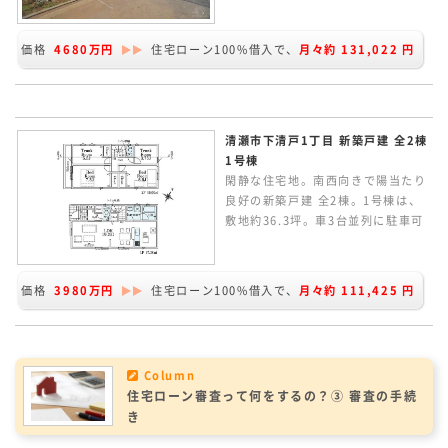
東側、北東側隣地が畑のため陽当た
り良好です。2Fに4居室、1Fに和室
価格
4680万円
住宅ローン100%借入で、
月々約
131,022
円
のある5LDKの間取り。LDKは約
14.0帖で、和室と合わせると約18.5
帖の広々空間です。ZEH水準の省エ
ネ性能。太陽光パネル搭載の家で
す。
清瀬市下清戸1丁目 新築戸建 全2棟
1号棟
閑静な住宅地。南西向きで陽当たり
良好の新築戸建 全2棟。1号棟は、
敷地約36.3坪。車3台並列に駐車可
能です。延床面積96.38㎡。2Fに4
居室ある3SLDK。家族のつながりを
感じられるリビングイン階段の間取
価格
3980万円
住宅ローン100%借入で、
月々約
111,425
円
り。LDKは広々19.25帖あり、カウ
ンターキッチンからリビングルーム
が見渡せます。
Column
住宅ローン審査って何をするの？③ 審査の手続
き