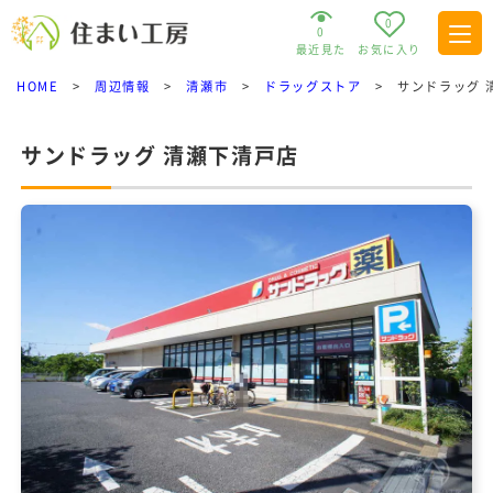
0
0
最近見た
お気に入り
HOME
>
周辺情報
>
清瀬市
>
ドラッグストア
>
サンドラッグ 
サンドラッグ 清瀬下清戸店