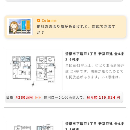
感じられるリビグイン階段の間取
り。
Column
他社ののぼり旗があるけれど、対応できます
か？
清瀬市下清戸1丁目 新築戸建 全4棟
2-4号棟
全区画43坪以上。ゆとりある新築戸
建 全4棟です。周囲が畑のためとて
も開放感があります。2-4号棟は、
約43.27坪。西道路のほか、南側東
側隣地が畑のため陽当たり良好。と
ても開放感のある立地です。延床面
価格
4280万円
住宅ローン100%借入で、
月々約
119,824
円
積100.44㎡。2Fに4居室ある
4LDK。LDKは広々20.5帖ありま
す。太陽光パネル搭載の家です。
清瀬市下清戸1丁目 新築戸建 全4棟
2-5号棟