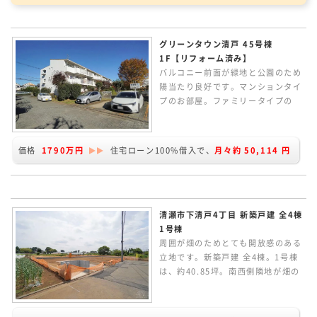
グリーンタウン清戸 45号棟
1F【リフォーム済み】
バルコニー前面が緑地と公園のため
陽当たり良好です。マンションタイ
プのお部屋。ファミリータイプの
3LDK。フルリフォーム済みで室内
とてもきれいになりました。専用庭
や敷地内に緑が多くとても自然を感
価格
1790万円
住宅ローン100%借入で、
月々約
50,114
円
じられる住環境。整った街並みが広
がります。
清瀬市下清戸4丁目 新築戸建 全4棟
1号棟
周囲が畑のためとても開放感のある
立地です。新築戸建 全4棟。1号棟
は、約40.85坪。南西側隣地が畑の
ため陽当たり良好です。北西側も建
物がなく開放感があります。延床面
積100.44㎡。2Fに4居室ある4LDK