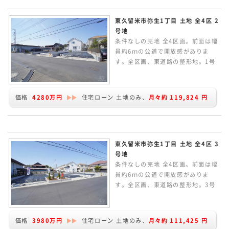
東久留米市弥生1丁目 土地 全4区 2
号地
条件なしの売地 全4区画。前面は幅
員約6ｍの公道で開放感がありま
す。全区画、東道路の整形地。1号
地は、敷地約43.6坪。建物プランの
作成など行っています。どうぞお気
軽にお問い合わせください。
価格
4280万円
住宅ローン 土地のみ、
月々約
119,824
円
東久留米市弥生1丁目 土地 全4区 3
号地
条件なしの売地 全4区画。前面は幅
員約6ｍの公道で開放感がありま
す。全区画、東道路の整形地。3号
地は、緑地を含んで敷地約40.9坪。
建物プランの作成など行っていま
す。どうぞお気軽にお問い合わせく
価格
3980万円
住宅ローン 土地のみ、
月々約
111,425
円
ださい。