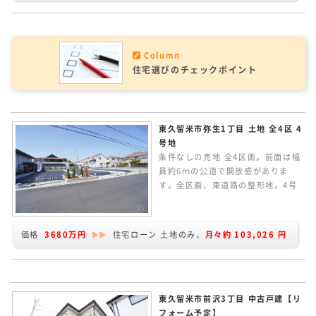
Column
住宅選びのチェックポイント
東久留米市弥生1丁目 土地 全4区 4
号地
条件なしの売地 全4区画。前面は幅
員約6ｍの公道で開放感がありま
す。全区画、東道路の整形地。4号
地は、緑地を含んで敷地約37.8坪。
建物プランの作成など行っていま
す。どうぞお気軽にお問い合わせく
価格
3680万円
住宅ローン 土地のみ、
月々約
103,026
円
ださい。
東久留米市前沢3丁目 中古戸建【リ
フォーム予定】