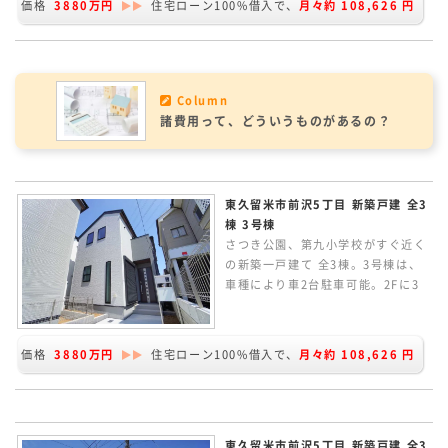
価格
3880万円
住宅ローン100%借入で、
月々約
108,626
円
す。LDKは約14.0帖で、キッチンス
ペースからリビングルームの様子を
伺うことができます。ZEH水準の省
エネ性能の家です。
Column
諸費用って、どういうものがあるの？
東久留米市前沢5丁目 新築戸建 全3
棟 3号棟
さつき公園、第九小学校がすぐ近く
の新築一戸建て 全3棟。3号棟は、
車種により車2台駐車可能。2Fに3
室の3LDKの間取り。LDKは約13.2
帖で、独立したキッチンスペースで
す。2F北側主寝室に大型のウォーク
価格
3880万円
住宅ローン100%借入で、
月々約
108,626
円
インクローセットを完備。ZEH水準
の省エネ性能の家です。
東久留米市前沢5丁目 新築戸建 全3