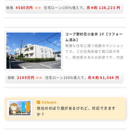
ー。ZEH水準の省エネ性能の住宅で
価格
4580万円
住宅ローン100%借入で、
月々約
128,223
円
す。
コープ野村花小金井 2F【リフォー
ム済み】
閑静な住宅に建つ低層のマンション
です。三方向角部屋で開口部が多
く、開放感のあるお部屋です。内装
全面リフォームで室内きれいになり
ました。
価格
2199万円
住宅ローン100%借入で、
月々約
61,564
円
Column
他社ののぼり旗があるけれど、対応できます
か？