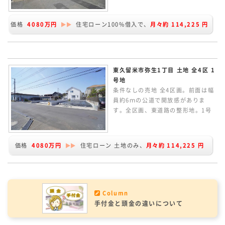
リビングルームが見渡せます。ZEH
水準の省エネ性能。耐震等級「3」
価格
4080万円
住宅ローン100%借入で、
月々約
114,225
円
の地震に強い家です。
東久留米市弥生1丁目 土地 全4区 1
号地
条件なしの売地 全4区画。前面は幅
員約6ｍの公道で開放感がありま
す。全区画、東道路の整形地。1号
地は、敷地約40.9坪。建物プランの
作成など行っています。どうぞお気
軽にお問い合わせください。
価格
4080万円
住宅ローン 土地のみ、
月々約
114,225
円
Column
手付金と頭金の違いについて