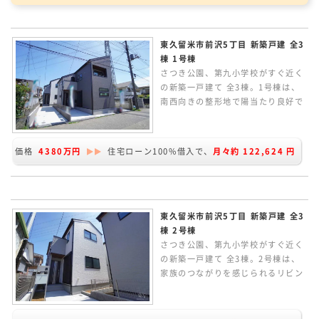
東久留米市前沢5丁目 新築戸建 全3
棟 1号棟
さつき公園、第九小学校がすぐ近く
の新築一戸建て 全3棟。1号棟は、
南西向きの整形地で陽当たり良好で
す。インナーバルコニー付きの
3LDKの間取り。LDKや約17.0帖
で、通りからの目線が気にならない
価格
4380万円
住宅ローン100%借入で、
月々約
122,624
円
デザインサッシを使用。ZEH水準の
省エネ性能の家です。
東久留米市前沢5丁目 新築戸建 全3
棟 2号棟
さつき公園、第九小学校がすぐ近く
の新築一戸建て 全3棟。2号棟は、
家族のつながりを感じられるリビン
グイン階段。2Fの洋室に続き間があ
り、そのまま広くも2室としても利
用できるフレキシブルな間取りで