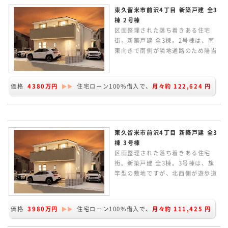
東久留米市前沢4丁目 新築戸建 全3
棟 2号棟
区画整理された落ち着きある住宅
街。新築戸建 全3棟。2号棟は、南
東向きで南側が隣地通路のため陽当
たり良好です。家族のつながりを感
じられるリビングイン階段の間取
り。LDKは約15.0帖あり、カウンタ
価格
4380万円
住宅ローン100%借入で、
月々約
122,624
円
ーキッチンからリビングルームが見
渡せます。2F主寝室に大型のウォー
クインクローゼットを完備していま
す。
東久留米市前沢4丁目 新築戸建 全3
棟 3号棟
区画整理された落ち着きある住宅
街。新築戸建 全3棟。3号棟は、旗
竿型の敷地ですが、北西側が遊歩道
に面していて開放感があります。車
種により車2台駐車可能です。家族
のつながりを感じられるリビングイ
価格
3980万円
住宅ローン100%借入で、
月々約
111,425
円
ン階段の間取り。LDKは約16.5帖。
主寝室にウォークインクローゼット