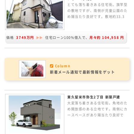
とても落ち着きある住宅街。旗竿型
の敷地ですが、南側が児童公園のた
め陽当たり良好です。敷地約33.3
坪。路地状部分に車2台駐車可能で
す。全室6帖以上の3LDKの間取り。
2F居室もすべて6帖以上ありゆとり
価格
3749万円
住宅ローン100%借入で、
月々約
104,958
円
があります。内外装リフォーム予定
です。
Column
新着メール通知で最新情報をゲット
東久留米市弥生2丁目 新築戸建
大変落ち着きある住宅街。角地のた
め開放感のある立地です。南側にカ
ースペースがあり陽当たり良好で
す。2Fリビングの2LDKの間取り。
LDKは広々15.6帖あります。奥行き
が広く開放感のあるルーフバルコニ