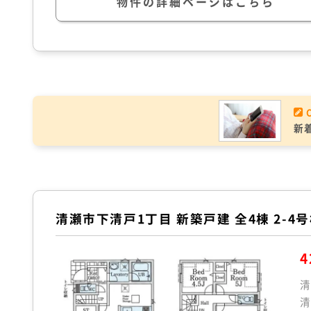
物件の詳細ページはこちら
新
清瀬市下清戸1丁目 新築戸建 全4棟 2-4
4
清
清