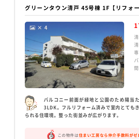
グリーンタウン清戸 45号棟 1F【リフォ
1
× 4
清
清
専
バ
間
バルコニー前面が緑地と公園のため陽当
3LDK。フルリフォーム済みで室内とても
られる住環境。整った街並みが広がります。
この物件は
住まい工房なら仲介手数料がゼ