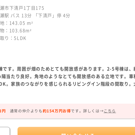
瀬市下清戸1丁目175
瀬駅 バス 13分 「下清戸」停 4分
地：143.05 m²
物：103.68m²
取り：5LDK
4棟です。周囲が畑のためとても開放感があります。2-5号棟は、
ため陽当たり良好。角地のようなとても開放感のある立地です。車
5LDK。家族のつながりを感じられるリビングイン階段の間取り。
ロ円
通常の仲介よりも
約154万円お得
です。
詳しくは→
こちら