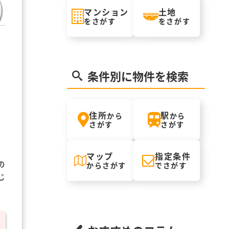
マンション
土地
をさがす
をさがす
条件別に物件を検索
住所
駅
から
から
さがす
さがす
マップ
指定条件
の
からさがす
でさがす
じ