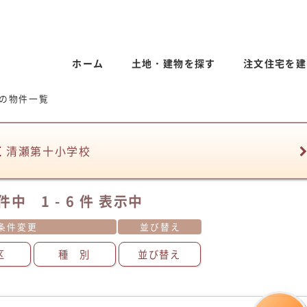
ホーム
土地・建物を探す
注文住宅を建
の物件一覧
区
清瀬第十小学校
件中 1 - 6 件 表示中
条件変更
並び替え
区
種 別
並び替え