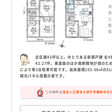
清
清
土
建
間
全区画43坪以上。ゆとりある新築戸建 全
43.27坪。東道路のほか南側隣地が畑の
により車3台駐車可能です。延床面積103.68㎡の
陽光パネル搭載の家です。
この物件は
住まい工房なら仲介手数料がゼ