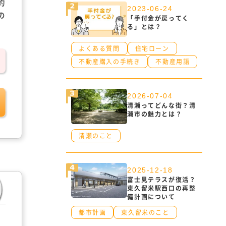
約
2023-06-24
の
「手付金が戻ってく
る」とは？
よくある質問
住宅ローン
不動産購入の手続き
不動産用語
2026-07-04
清瀬ってどんな街？清
瀬市の魅力とは？
清瀬のこと
2025-12-18
富士見テラスが復活？
東久留米駅西口の再整
備計画について
都市計画
東久留米のこと