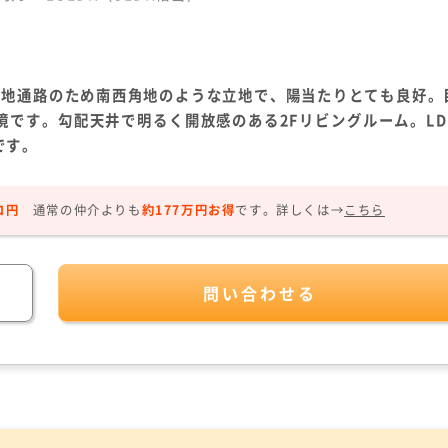
隣地通路のため南西角地のような立地で、陽当たりとても良好。
です。勾配天井で明るく開放感のある2Fリビングルーム。LD
です。
ロ円
通常の仲介よりも
約177万円お得
です。
詳しくは→
こちら
問い合わせる