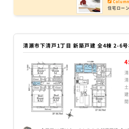
Colum
住宅ロー
清瀬市下清戸1丁目 新築戸建 全4棟 2-6
4
清
清
土
建
間