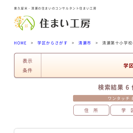
東久留米・清瀬の住まいのコンサルタント住まい工房
HOME
>
学区からさがす
>
清瀬市
>
清瀬第十小学校
表示
学
条件
検索結果 6 
ワンタッチ 
住 所
学 