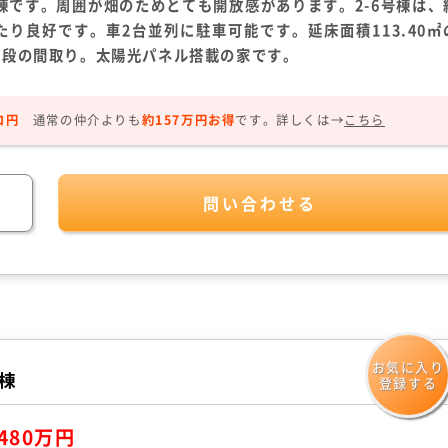
4棟です。周囲が畑のためとても開放感があります。2-6号棟は、
たり良好です。車2台並列に駐車可能です。延床面積113.40㎡
階段の間取り。太陽光パネル搭載の家です。
ロ円
通常の仲介よりも
約157万円お得
です。
詳しくは→
こちら
問い合わせる
お気に入り
号棟
登録する
480万円