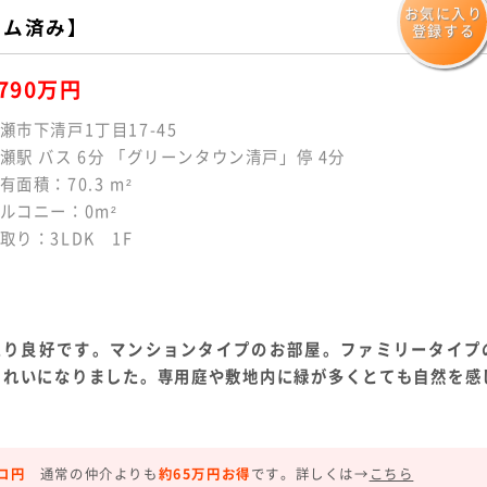
お気に入り
ーム済み】
登録する
790万円
瀬市下清戸1丁目17-45
瀬駅 バス 6分 「グリーンタウン清戸」停 4分
有面積：70.3 m²
ルコニー：0m²
取り：3LDK 1F
たり良好です。マンションタイプのお部屋。ファミリータイプ
きれいになりました。専用庭や敷地内に緑が多くとても自然を感
ロ円
通常の仲介よりも
約65万円お得
です。
詳しくは→
こちら