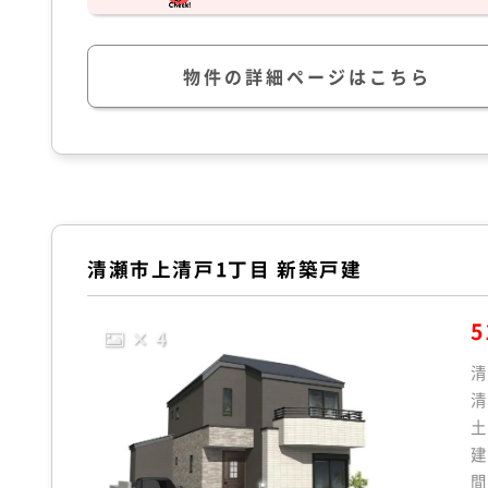
物件の詳細ページはこちら
清瀬市上清戸1丁目 新築戸建
5
× 4
清
清
土
建
間