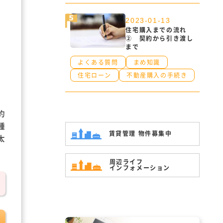
2023-01-13
住宅購入までの流れ
② 契約から引き渡し
まで
よくある質問
まめ知識
住宅ローン
不動産購入の手続き
約
種
賃貸管理 物件募集中
太
周辺ライフ
インフォメーション