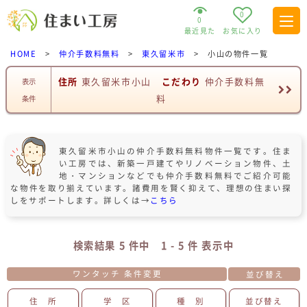
0
0
最近見た
お気に入り
HOME
>
仲介手数料無料
>
東久留米市
>
小山の物件一覧
住所
東久留米市小山
こだわり
仲介手数料無
表示
料
条件
東久留米市小山の仲介手数料無料物件一覧です。住ま
い工房では、新築一戸建てやリノベーション物件、土
地・マンションなどでも仲介手数料無料でご紹介可能
な物件を取り揃えています。諸費用を賢く抑えて、理想の住まい探
しをサポートします。詳しくは→
こちら
検索結果 5 件中 1 - 5 件 表示中
ワンタッチ 条件変更
並び替え
住 所
学 区
種 別
並び替え