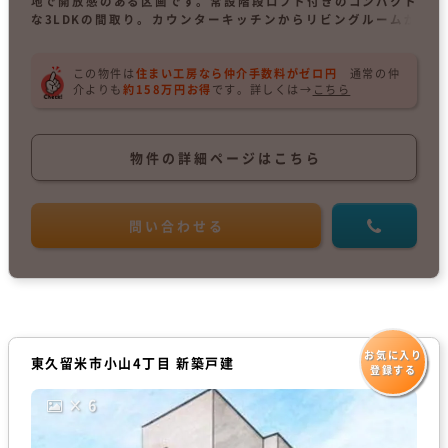
地で開放感のある区画です。常設階段ロフト付きのコンパクト
な3LDKの間取り。カウンターキッチンからリビングルームが
見渡せます。ZEH水準の省エネ性能。太陽光パネル搭載の家で
す。
この物件は
住まい工房なら仲介手数料がゼロ円
通常の仲
介よりも
約158万円お得
です。
詳しくは→
こちら
物件の詳細ページはこちら
問い合わせる
お気に入り
東久留米市小山4丁目 新築戸建
登録する
× 6