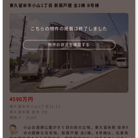
東久留米市小山1丁目 新築戸建 全2棟 B号棟
× 10
こちらの物件の掲載は終了しました
物件の状況を確認する
4590万円
東久留米市小山1丁目11-12
東久留米駅 徒歩 9分
間取り：3LDK
小山台遺跡公園がすぐ目の前の立地。東久留米駅 徒歩9
分の閑静な住宅地。新築戸建 全2棟。B号棟は、北東角