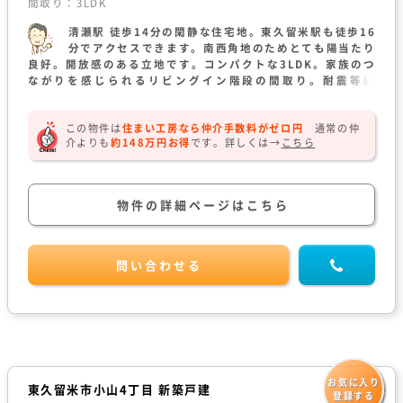
間取り：3LDK
清瀬駅 徒歩14分の閑静な住宅地。東久留米駅も徒歩16
分でアクセスできます。南西角地のためとても陽当たり
良好。開放感のある立地です。コンパクトな3LDK。家族のつ
ながりを感じられるリビングイン階段の間取り。耐震等級
「3」の地震に強い家。完成済みのためいつでもご覧になれま
す。
この物件は
住まい工房なら仲介手数料がゼロ円
通常の仲
介よりも
約148万円お得
です。
詳しくは→
こちら
物件の詳細ページはこちら
問い合わせる
お気に入り
東久留米市小山4丁目 新築戸建
登録する