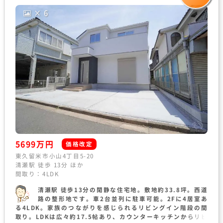
× 6
5699万円
価格改定
東久留米市小山4丁目5-20
清瀬駅 徒歩 13分 ほか
間取り：4LDK
清瀬駅 徒歩13分の閑静な住宅地。敷地約33.8坪。西道
路の整形地です。車2台並列に駐車可能。2Fに4居室あ
る4LDK。家族のつながりを感じられるリビングイン階段の間
取り。LDKは広々約17.5帖あり、カウンターキッチンからリビ