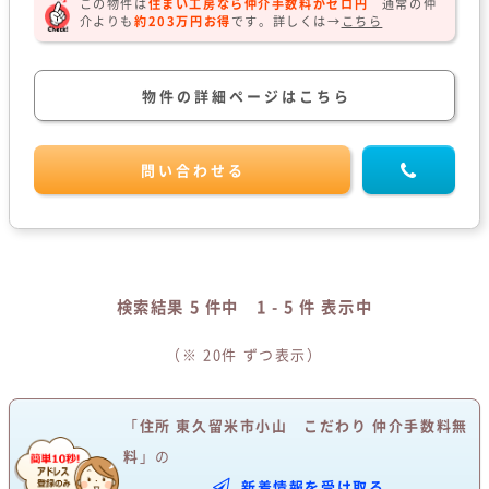
この物件は
住まい工房なら仲介手数料がゼロ円
通常の仲
介よりも
約203万円お得
です。
詳しくは→
こちら
物件の詳細ページはこちら
問い合わせる
検索結果 5 件中 1 - 5 件 表示中
（※
20件
ずつ表示）
「
住所
東久留米市小山
こだわり
仲介手数料無
料
」の
新着情報を受け取る