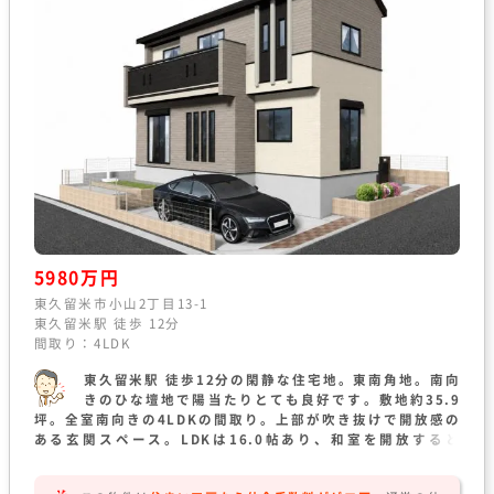
5980万円
東久留米市小山2丁目13-1
東久留米駅 徒歩 12分
間取り：4LDK
東久留米駅 徒歩12分の閑静な住宅地。東南角地。南向
きのひな壇地で陽当たりとても良好です。敷地約35.9
坪。全室南向きの4LDKの間取り。上部が吹き抜けで開放感の
ある玄関スペース。LDKは16.0帖あり、和室を開放すると
20.5帖の広々空間になります。ZEH水準の省エネ性能。太陽光
パネル搭載の家です。