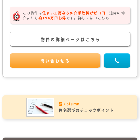
ングルームが見渡せます。
この物件は
住まい工房なら仲介手数料がゼロ円
通常の仲
介よりも
約194万円お得
です。
詳しくは→
こちら
物件の詳細ページはこちら
問い合わせる
Column
住宅選びのチェックポイント