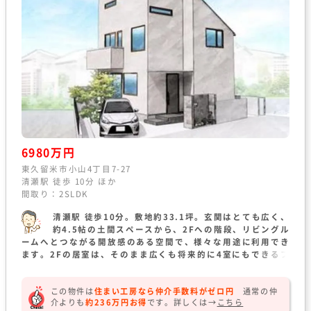
6980万円
東久留米市小山4丁目7-27
清瀬駅 徒歩 10分 ほか
間取り：2SLDK
清瀬駅 徒歩10分。敷地約33.1坪。玄関はとても広く、
約4.5帖の土間スペースから、2Fへの階段、リビングル
ームへとつながる開放感のある空間で、様々な用途に利用でき
ます。2Fの居室は、そのまま広くも将来的に4室にもできるフ
レキシブルな間取り。常設階段で使いやすい小屋裏収納など。
この物件は
住まい工房なら仲介手数料がゼロ円
通常の仲
介よりも
約236万円お得
です。
詳しくは→
こちら