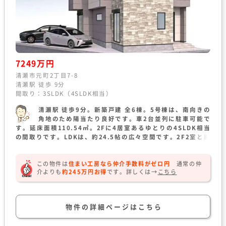
7249万円
清瀬市元町2丁目7-8
清瀬駅 徒歩 9分
間取り：3SLDK（4SLDK相当）
清瀬駅 徒歩9分。新築戸建 全6棟。5号棟は、南向きの
角地のため陽当たり良好です。車2台並列に駐車可能で
す。延床面積110.54㎡。2Fに4居室あるゆとりの4SLDK相当
の間取りです。LDKは、約24.5帖の広々空間です。2F2室と廊
下に大型のウォークインクローゼットを完備。
この物件は
住まい工房なら仲介手数料がゼロ円
通常の仲
介よりも
約245万円お得
です。
詳しくは→
こちら
物件の詳細ページはこちら