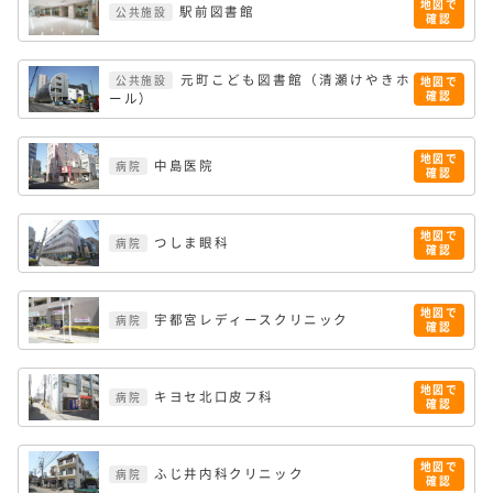
地図で
駅前図書館
公共施設
確認
元町こども図書館（清瀬けやきホ
公共施設
地図で
確認
ール）
地図で
中島医院
病院
確認
地図で
つしま眼科
病院
確認
地図で
宇都宮レディースクリニック
病院
確認
地図で
キヨセ北口皮フ科
病院
確認
地図で
ふじ井内科クリニック
病院
確認