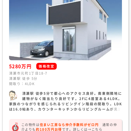
5280万円
価格改定
清瀬市元町1丁目18-7
清瀬駅 徒歩 5分
間取り：4LDK
清瀬駅 徒歩5分で都心へのアクセス良好。南東側隣地に
建物がなく陽当たり良好です。2Fに4居室ある4LDK。
家族のつながりを感じられるリビングイン階段の間取り。LDK
は16.0帖あり、カウンターキッチンからリビングルームが見渡
せます。主寝室にウォークインクローゼットを完備。
この物件は
住まい工房なら仲介手数料がゼロ円
通常の仲
介よりも
約180万円お得
です。
詳しくは→
こちら