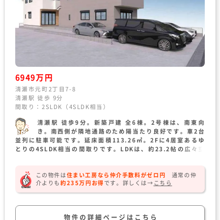
6949万円
清瀬市元町2丁目7-8
清瀬駅 徒歩 9分
間取り：2SLDK（4SLDK相当）
清瀬駅 徒歩9分。新築戸建 全6棟。2号棟は、南東向
き。南西側が隣地通路のため陽当たり良好です。車2台
並列に駐車可能です。延床面積113.26㎡。2Fに4居室あるゆ
とりの4SLDK相当の間取りです。LDKは、約23.2帖の広々空
間です。2F主寝室と廊下に大型のウォークインクローゼットを
完備。
この物件は
住まい工房なら仲介手数料がゼロ円
通常の仲
介よりも
約235万円お得
です。
詳しくは→
こちら
物件の詳細ページはこちら