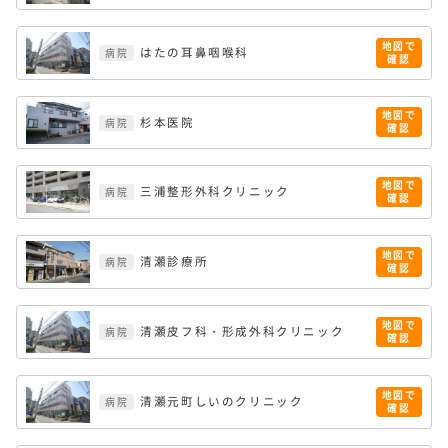
地図で
はたの耳鼻咽喉科
病院
確認
地図で
杉本医院
病院
確認
地図で
三浦整形外科クリニック
病院
確認
地図で
清瀬診療所
病院
確認
地図で
清瀬皮フ科・形成外科クリニック
病院
確認
地図で
清瀬元町しいのクリニック
病院
確認