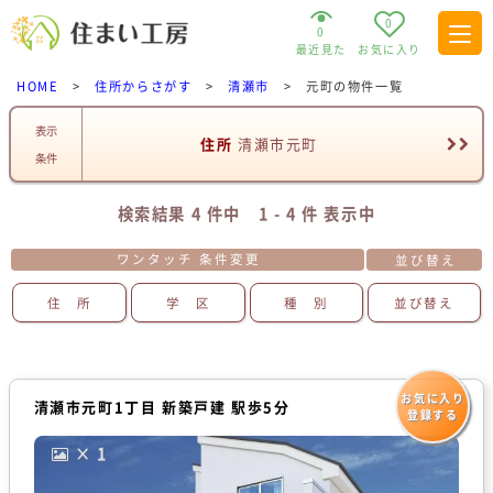
0
0
最近見た
お気に入り
HOME
>
住所からさがす
>
清瀬市
>
元町の物件一覧
表示
住所
清瀬市元町
条件
検索結果 4 件中 1 - 4 件 表示中
ワンタッチ 条件変更
並び替え
住 所
学 区
種 別
並び替え
お気に入り
清瀬市元町1丁目 新築戸建 駅歩5分
登録する
× 1