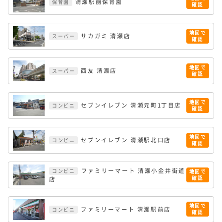
清瀬駅前保育園
保育園
確認
地図で
サカガミ 清瀬店
スーパー
確認
地図で
西友 清瀬店
スーパー
確認
地図で
セブンイレブン 清瀬元町1丁目店
コンビニ
確認
地図で
セブンイレブン 清瀬駅北口店
コンビニ
確認
ファミリーマート 清瀬小金井街道
コンビニ
地図で
確認
店
地図で
ファミリーマート 清瀬駅前店
コンビニ
確認