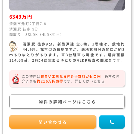
6349万円
清瀬市元町2丁目7-8
清瀬駅 徒歩 9分
間取り：3SLDK（4LDK相当）
清瀬駅 徒歩9分。新築戸建 全6棟。1号棟は、敷地約
44.9坪。旗竿型の敷地ですが、路地状部分の間口が約3
ｍありゆとりがあります。車3台駐車も可能です。延床面積
114.69㎡。2Fに4居室あるゆとりの4LDK相当の間取りです。
LDKは、吹抜けがあり明るく開放感のある約24.1帖の広々空間
です。土間収納があり玄関周りをスッキリ整頓できます。
この物件は
住まい工房なら仲介手数料がゼロ円
通常の仲
介よりも
約216万円お得
です。
詳しくは→
こちら
物件の詳細ページはこちら
問い合わせる