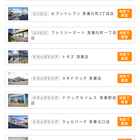
地図で
セブンイレブン 清瀬元町2丁目店
コンビニ
確認
ファミリーマート 清瀬元町一丁目
コンビニ
地図で
確認
店
地図で
トモズ 清瀬店
ドラッグストア
確認
地図で
スギドラッグ 清瀬店
ドラッグストア
確認
ドラッグセイムス 清瀬駅前
ドラッグストア
地図で
確認
店
地図で
ウェルパーク 清瀬北口店
ドラッグストア
確認