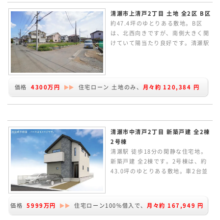
清瀬市上清戸2丁目 土地 全2区 B区
約47.4坪のゆとりある敷地。B区
は、北西向きですが、南側大きく開
けていて陽当たり良好です。清瀬駅
徒歩15分。通りから入ったとても落
ち着きある住環境。現況更地です。
条件なしの売地のため、お好きなハ
ウスメーカーで建築していただけま
価格
4300万円
住宅ローン 土地のみ、
月々約
120,384
円
す。建物プランの作成など行ってい
ます、お気軽にお問い合わせくださ
い。
清瀬市中清戸2丁目 新築戸建 全2棟
2号棟
清瀬駅 徒歩18分の閑静な住宅地。
新築戸建 全2棟です。2号棟は、約
43.0坪のゆとりある敷地。車2台並
列に駐車可能です。延床面積
113.17㎡。家族のつながりを感じ
られるリビングイン階段。LDKは
価格
5999万円
住宅ローン100%借入で、
月々約
167,949
円
広々18.0帖あります。2F南側洋室