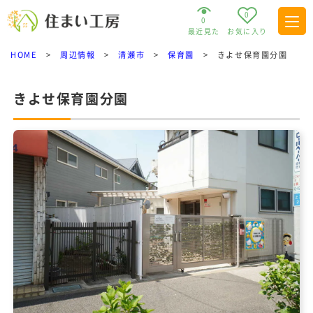
0
0
最近見た
お気に入り
HOME
>
周辺情報
>
清瀬市
>
保育園
>
きよせ保育園分園
きよせ保育園分園