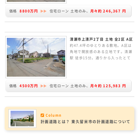
なハウスメーカーで建築していただ
けます。建物プランの作成など行っ
価格
8800万円
住宅ローン 土地のみ、
月々約
246,367
円
ています、お気軽にお問い合わせく
ださい。
清瀬市上清戸2丁目 土地 全2区 A区
約47.4坪のゆとりある敷地。A区は
角地で開放感のある立地です。清瀬
駅 徒歩15分。通りから入ったとて
も落ち着きある住環境。現況更地で
す。条件なしの売地のため、お好き
なハウスメーカーで建築していただ
けます。建物プランの作成など行っ
価格
4500万円
住宅ローン 土地のみ、
月々約
125,983
円
ています、お気軽にお問い合わせく
ださい。
Column
計画道路とは？ 東久留米市の計画道路について