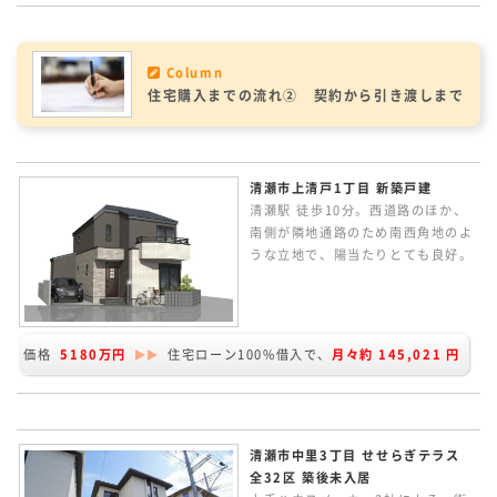
は、そのまま広くも将来的に2室に
もできるフレキシブルな間取りで
す。
Column
住宅購入までの流れ② 契約から引き渡しまで
清瀬市上清戸1丁目 新築戸建
清瀬駅 徒歩10分。西道路のほか、
南側が隣地通路のため南西角地のよ
うな立地で、陽当たりとても良好。
目の前に公園がありお子様にもうれ
しい住環境です。勾配天井で明るく
開放感のある2Fリビングルーム。
LDKは広々約20.4帖。全室南向きの
価格
5180万円
住宅ローン100%借入で、
月々約
145,021
円
3LDK相当の間取りです。
清瀬市中里3丁目 せせらぎテラス
全32区 築後未入居