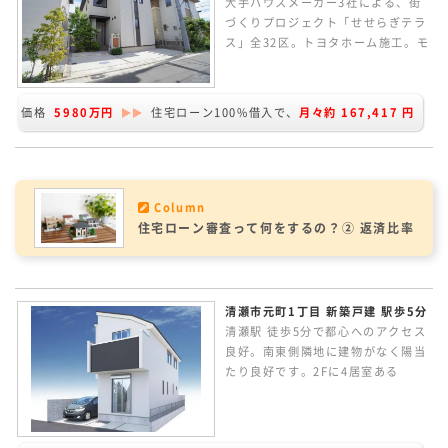
大手ハウスメーカー3社による、街
づくりプロジェクト「せせらぎテラ
ス」全32区。トヨタホーム施工。モ
デルハウスとして利用されていた未
入居住戸になります。敷地約36.3坪
のお庭付きの3LDK。鉄骨ラーメン
価格
5980万円
住宅ローン100%借入で、
月々約
167,417
円
構造で、耐震等級「3」の最高等級
です。太陽光パネル搭載の家です。
Column
住宅ローン審査って何をするの？② 返済比率
清瀬市元町1丁目 新築戸建 駅歩5分
清瀬駅 徒歩5分で都心へのアクセス
良好。南東側隣地に建物がなく陽当
たり良好です。2Fに4居室ある
4LDK。家族のつながりを感じられ
るリビングイン階段の間取り。LDK
は16.0帖あり、カウンターキッチン