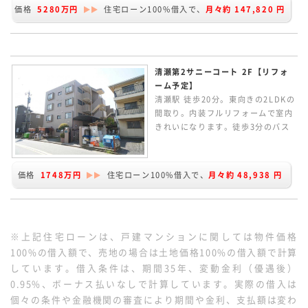
からリビングルームが見渡せます。
価格
5280万円
住宅ローン100%借入で、
月々約
147,820
円
主寝室にウォークインクローゼット
を完備。
清瀬第2サニーコート 2F【リフォ
ーム予定】
清瀬駅 徒歩20分。東向きの2LDKの
間取り。内装フルリフォームで室内
きれいになります。徒歩3分のバス
停から清瀬駅にアクセスできます。
周辺は畑など多く残るのそかな住環
境です。
価格
1748万円
住宅ローン100%借入で、
月々約
48,938
円
※上記住宅ローンは、戸建マンションに関しては物件価格
100%の借入額で、売地の場合は土地価格100%の借入額で計算
しています。借入条件は、期間35年、変動金利（優遇後）
0.95%、ボーナス払いなしで計算しています。実際の借入は
個々の条件や金融機関の審査により期間や金利、支払額は変わ