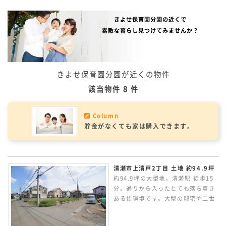
きよせ保育園分園の近くで
素敵な暮らし見つけてみませんか？
きよせ保育園分園が近くの物件
該当物件 8 件
Column
貯金がなくても家は購入できます。
清瀬市上清戸2丁目 土地 約94.9坪
約94.9坪の大型地。清瀬駅 徒歩15
分。通りから入ったとても落ち着き
ある住環境です。大型の邸宅や二世
帯住宅に向いています。現況更地で
す。条件なしの売地のため、お好き