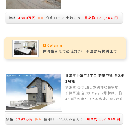
ち着きある住環境。現況更地です。
条件なしの売地のため、お好きなハ
ウスメーカーで建築していただけま
価格
4300万円
住宅ローン 土地のみ、
月々約
120,384
円
す。建物プランの作成など行ってい
ます、お気軽にお問い合わせくださ
い。
Column
住宅購入までの流れ① 予算から検討まで
清瀬市中清戸2丁目 新築戸建 全2棟
2号棟
清瀬駅 徒歩18分の閑静な住宅地。
新築戸建 全2棟です。2号棟は、約
43.0坪のゆとりある敷地。車2台並
列に駐車可能です。延床面積
113.17㎡。家族のつながりを感じ
られるリビングイン階段。LDKは
価格
5999万円
住宅ローン100%借入で、
月々約
167,949
円
広々18.0帖あります。2F南側洋室
は、そのまま広くも将来的に2室に