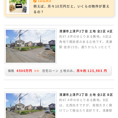
Column
例えば、月々10万円だと、いくらの物件が買え
るの？
清瀬市上清戸2丁目 土地 全2区 A区
約47.4坪のゆとりある敷地。A区は
角地で開放感のある立地です。清瀬
駅 徒歩15分。通りから入ったとて
も落ち着きある住環境。現況更地で
す。条件なしの売地のため、お好き
なハウスメーカーで建築していただ
けます。建物プランの作成など行っ
価格
4500万円
住宅ローン 土地のみ、
月々約
125,983
円
ています、お気軽にお問い合わせく
ださい。
清瀬市上清戸2丁目 土地 全2区 B区
約47.4坪のゆとりある敷地。B区
は、北西向きですが、南側大きく開
けていて陽当たり良好です。清瀬駅
徒歩15分。通りから入ったとても落