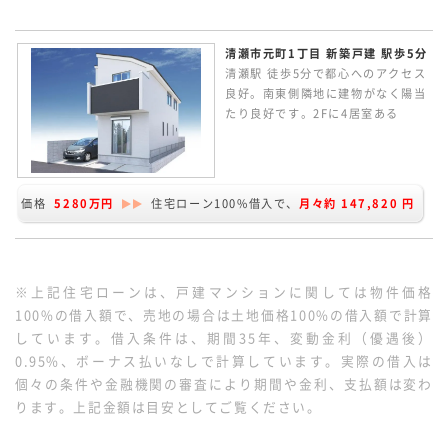
もできるフレキシブルな間取りで
す。
清瀬市元町1丁目 新築戸建 駅歩5分
清瀬駅 徒歩5分で都心へのアクセス
良好。南東側隣地に建物がなく陽当
たり良好です。2Fに4居室ある
4LDK。家族のつながりを感じられ
るリビングイン階段の間取り。LDK
は16.0帖あり、カウンターキッチン
からリビングルームが見渡せます。
価格
5280万円
住宅ローン100%借入で、
月々約
147,820
円
主寝室にウォークインクローゼット
を完備。
※上記住宅ローンは、戸建マンションに関しては物件価格
100%の借入額で、売地の場合は土地価格100%の借入額で計算
しています。借入条件は、期間35年、変動金利（優遇後）
0.95%、ボーナス払いなしで計算しています。実際の借入は
個々の条件や金融機関の審査により期間や金利、支払額は変わ
ります。上記金額は目安としてご覧ください。