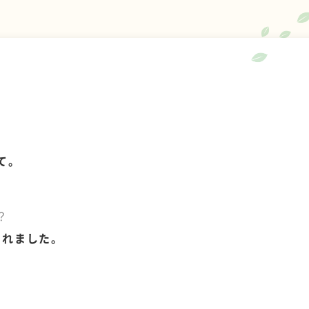
て。
？
くれました。