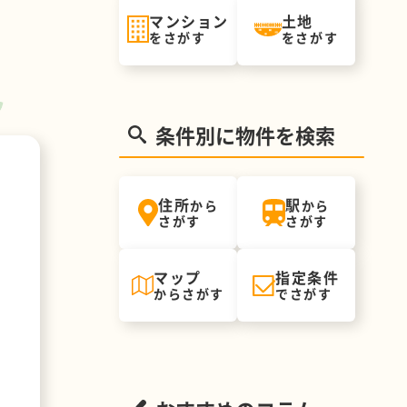
マンション
土地
をさがす
をさがす
。
条件別に物件を検索
住所
駅
から
から
さがす
さがす
マップ
指定条件
からさがす
でさがす