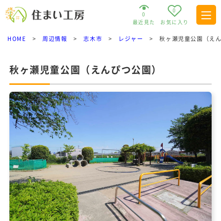
0
0
最近見た
お気に入り
HOME
>
周辺情報
>
志木市
>
レジャー
>
秋ヶ瀬児童公園（え
秋ヶ瀬児童公園（えんぴつ公園）