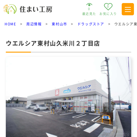
0
0
最近見た
お気に入り
HOME
>
周辺情報
>
東村山市
>
ドラッグストア
>
ウエルシア
ウエルシア東村山久米川２丁目店