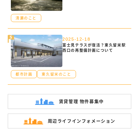
清瀬のこと
2025-12-18
富士見テラスが復活？東久留米駅
西口の再整備計画について
都市計画
東久留米のこと
賃貸管理 物件募集中
周辺ライフ
インフォメーション