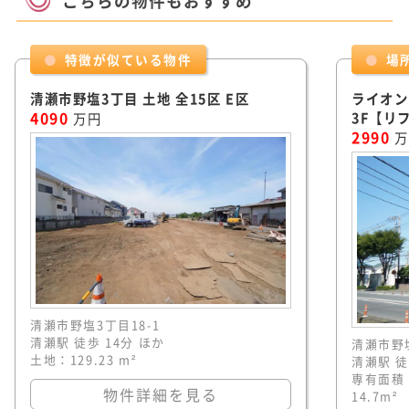
こちらの物件もおすすめ
特徴が似ている物件
場
清瀬市野塩3丁目 土地 全15区 E区
ライオン
4090
3F【リ
万円
2990
万
清瀬市野塩3丁目18-1
清瀬駅 徒歩 14分 ほか
清瀬市野塩
土地：129.23 m²
清瀬駅 徒
専有面積：
物件詳細を見る
14.7m²