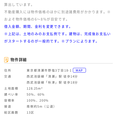
算出しています。
不動産購入には物件価格のほかに別途諸費用がかかります。※
およそ物件価格の6～8％が目安です。
借入金額、期間、金利を変更できます。
※上記は、土地のみのお支払例です。建物は、完成後お支払い
がスタートするのが一般的です。※プランによります。
物件詳細
住所
東京都清瀬市野塩3丁目18-1
MAP
交通
西武池袋線「清瀬」駅 徒歩14分
西武池袋線「秋津」駅 徒歩18分
土地面積
128.25m²
建ぺい率
50%、60%
容積率
100%、200%
接道
南側約5m（公道）
総区画数
13区