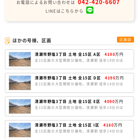
042-420-6607
お電話によるお問い合わせは
LINEはこちらから
ほかの号棟、区画
区画図
清瀬市野塩3丁目 土地 全15区 A区
4190
万円
全15区画の大型開発分譲地。清瀬駅 徒歩14分のほ
か、秋津駅にも徒歩18分でアクセスできます。ほとん
どの区画が南道路で陽当たり良好です。A区は、約
40.1坪のゆとりある敷地。南北の両面道路で開放感が
清瀬市野塩3丁目 土地 全15区 D区
4190
万円
あります。条件なしの売地のため、お好きなハウスメ
全15区画の大型開発分譲地。清瀬駅 徒歩14分のほ
ーカーで建築していただけます。
か、秋津駅にも徒歩18分でアクセスできます。ほとん
どの区画が南道路で陽当たり良好です。A区は、約
40.0坪のゆとりある敷地。南北の両面道路で開放感が
清瀬市野塩3丁目 土地 全15区 E区
4090
万円
あります。条件なしの売地のため、お好きなハウスメ
全15区画の大型開発分譲地。清瀬駅 徒歩14分のほ
ーカーで建築していただけます。
か、秋津駅にも徒歩18分でアクセスできます。ほとん
どの区画が南道路で陽当たり良好です。E区は、約
39.0坪のゆとりある敷地。南北の両面道路で開放感が
清瀬市野塩3丁目 土地 全15区 I区
4160
万円
あります。条件なしの売地のため、お好きなハウスメ
全15区画の大型開発分譲地。清瀬駅 徒歩14分のほ
ーカーで建築していただけます。
か、秋津駅にも徒歩18分でアクセスできます。ほとん