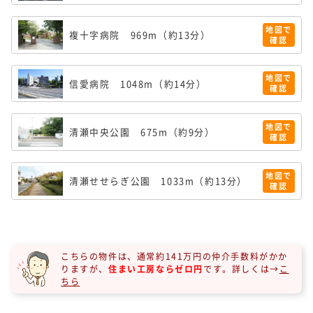
地図で
複十字病院
969m（約13分）
確認
地図で
信愛病院
1048m（約14分）
確認
地図で
清瀬中央公園
675m（約9分）
確認
地図で
清瀬せせらぎ公園
1033m（約13分）
確認
こちらの物件は、通常約141万円の仲介手数料がかか
りますが、
住まい工房ならゼロ円
です。
詳しくは→
こ
ちら