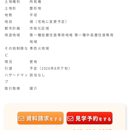
土地権利
所有権
土地形
整形地
地勢
平坦
地目
畑（宅地に変更予定）
都市計画
市街化区域
用途地域
第一種低層住居専用地域 第一種中高層住居専用
地域
その他制限な
準防火地域
ど
現況
更地
引渡
予定（2026年8月下旬）
ハザードマッ
該当なし
プ
取引態様
媒介
資料請求
見学予約
をする
をする