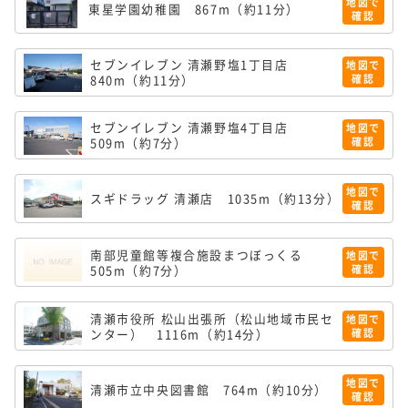
地図で
東星学園幼稚園
867m（約11分）
確認
セブンイレブン 清瀬野塩1丁目店
地図で
840m（約11分）
確認
セブンイレブン 清瀬野塩4丁目店
地図で
509m（約7分）
確認
地図で
スギドラッグ 清瀬店
1035m（約13分）
確認
南部児童館等複合施設まつぼっくる
地図で
505m（約7分）
確認
清瀬市役所 松山出張所（松山地域市民セ
地図で
ンター）
1116m（約14分）
確認
地図で
清瀬市立中央図書館
764m（約10分）
確認