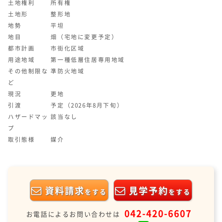
土地権利
所有権
土地形
整形地
地勢
平坦
地目
畑（宅地に変更予定）
都市計画
市街化区域
用途地域
第一種低層住居専用地域
その他制限な
準防火地域
ど
現況
更地
引渡
予定（2026年8月下旬）
ハザードマッ
該当なし
プ
取引態様
媒介
資料請求
見学予約
をする
をする
042-420-6607
お電話によるお問い合わせは