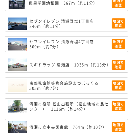
地図で
東星学園幼稚園
867m（約11分）
確認
セブンイレブン 清瀬野塩1丁目店
地図で
840m（約11分）
確認
セブンイレブン 清瀬野塩4丁目店
地図で
509m（約7分）
確認
地図で
スギドラッグ 清瀬店
1035m（約13分）
確認
南部児童館等複合施設まつぼっくる
地図で
505m（約7分）
確認
清瀬市役所 松山出張所（松山地域市民セ
地図で
ンター）
1116m（約14分）
確認
地図で
清瀬市立中央図書館
764m（約10分）
確認