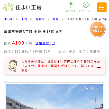
0
0
最近見た
お気に入り
HOME
>
土地
>
清瀬市
>
野塩
>
清瀬市野塩3丁目 土地 全15区
お気に入り
清瀬市野塩3丁目 土地 全15区 A区
登録する
4190
価格履歴 (1)
価格
万円
敷地：132.64m²（約40.12坪）
現況：更地
地型：整形地
こちらの物件は、通常約144万円の仲介手数料がかか
りますが、
住まい工房ならゼロ円
です。
詳しくは→
こ
ちら
× 5