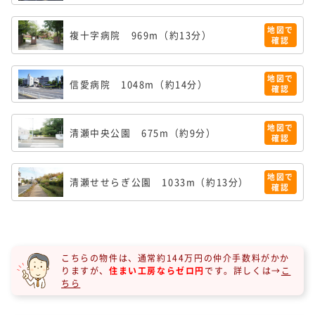
地図で
複十字病院
969m（約13分）
確認
地図で
信愛病院
1048m（約14分）
確認
地図で
清瀬中央公園
675m（約9分）
確認
地図で
清瀬せせらぎ公園
1033m（約13分）
確認
こちらの物件は、通常約144万円の仲介手数料がかか
りますが、
住まい工房ならゼロ円
です。
詳しくは→
こ
ちら