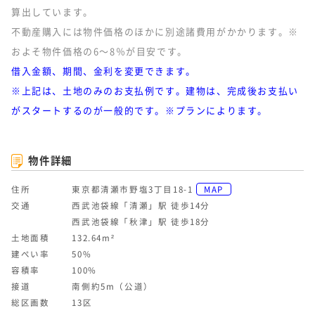
算出しています。
不動産購入には物件価格のほかに別途諸費用がかかります。※
およそ物件価格の6～8％が目安です。
借入金額、期間、金利を変更できます。
※上記は、土地のみのお支払例です。建物は、完成後お支払い
がスタートするのが一般的です。※プランによります。
物件詳細
住所
東京都清瀬市野塩3丁目18-1
MAP
交通
西武池袋線「清瀬」駅 徒歩14分
西武池袋線「秋津」駅 徒歩18分
土地面積
132.64m²
建ぺい率
50%
容積率
100%
接道
南側約5m（公道）
総区画数
13区