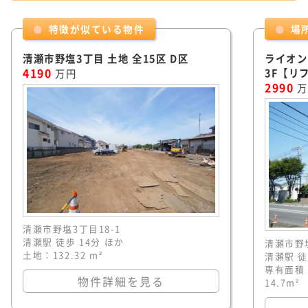
特徴が似ている物件
場
清瀬市野塩3丁目 土地 全15区 D区
ライオン
4190
3F【リ
万円
2990
万
清瀬市野塩3丁目18-1
清瀬駅 徒歩 14分 ほか
清瀬市野塩
土地：132.32 m²
清瀬駅 徒
専有面積：
物件詳細を見る
14.7m²