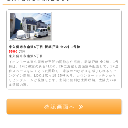
東久留米市南沢5丁目 新築戸建 全2棟 1号棟
5580
万円
東久留米市南沢5丁目
イオンモール東久留米が至近の閑静な住宅街。新築戸建 全2棟。1号
棟は、1Fに和室のある4LDK。2Fに浴室と洗面室を配置して、1F居
住スペースを広くとった間取り。家族のつながりを感じられるリビ
ングイン階段。LDKは広々18.25帖あり、カウンターキッチンから
リビングルームが見渡せます。玄関に便利な土間収納。太陽光パネ
ル搭載の家。
確認画面へ