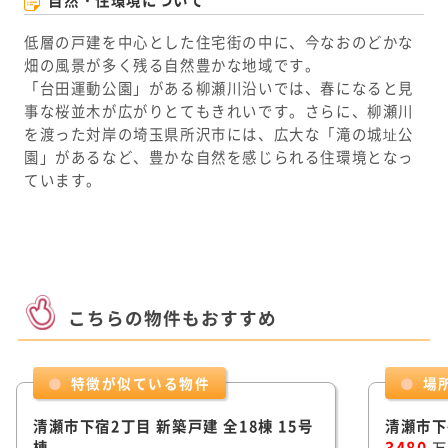
低層の戸建を中心とした住宅街の中に、今なおのどかな
畑の風景が多く残る自然豊かな地域です。
「台田運動公園」がある柳瀬川沿いでは、春になると見
事な桜並木が広がりとてもきれいです。さらに、柳瀬川
を渡った対岸の埼玉県所沢市には、広大な「滝の城址公
園」があるなど、豊かな自然を感じられる住環境となっ
ています。
こちらの物件もおすすめ
特徴が似ている物件
場
清瀬市下宿2丁目 新築戸建 全18棟 15号
清瀬市下
棟
3480
万