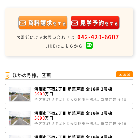
資料請求
見学予約
をする
をする
042-420-6607
お電話によるお問い合わせは
LINEはこちらから
ほかの号棟、区画
区画図
清瀬市下宿2丁目 新築戸建 全18棟 2号棟
3990
万円
全区画37.5坪以上の大型開発分譲地。新築戸建 全18
棟。2号棟は、敷地約37.87坪。車種により車2台駐車
可能です。南西向きで、南側がカースペースのため陽
清瀬市下宿2丁目 新築戸建 全18棟 3号棟
当たり良好。延床面積102.67㎡のゆとりの4SLDK。
3890
万円
LDKは17.25帖あり、キッチン背面にパントリースペ
全区画37.5坪以上の大型開発分譲地。新築戸建 全18
ースを完備。洗面室にランドリースペース、玄関にシ
棟。3号棟は、敷地約37.87坪。車種により車2台駐車
ューズインクローゼット、2F廊下にファミリークロー
可能です。南西向きで陽当たり良好。延床面積99.98
ゼットなど収納豊富な間取りです。
清瀬市下宿2丁目 新築戸建 全18棟 4号棟