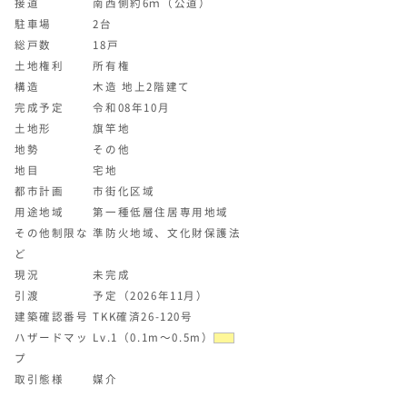
接道
南西側約6ｍ（公道）
駐車場
2台
総戸数
18戸
土地権利
所有権
構造
木造 地上2階建て
完成予定
令和08年10月
土地形
旗竿地
地勢
その他
地目
宅地
都市計画
市街化区域
用途地域
第一種低層住居専用地域
その他制限な
準防火地域、文化財保護法
ど
現況
未完成
引渡
予定（2026年11月）
建築確認番号
TKK確済26-120号
ハザードマッ
Lv.1（0.1m～0.5m）
プ
取引態様
媒介