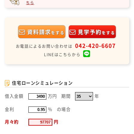
ちら
資料請求
見学予約
をする
をする
042-420-6607
お電話によるお問い合わせは
LINEはこちらから
住宅ローンシミュレーション
借入金額
万円
期間
年
金利
％
の場合
月々約
円