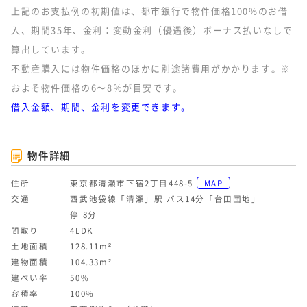
上記のお支払例の初期値は、都市銀行で物件価格100%のお借
入、期間35年、金利：変動金利（優遇後）ボーナス払いなしで
算出しています。
不動産購入には物件価格のほかに別途諸費用がかかります。※
およそ物件価格の6～8％が目安です。
借入金額、期間、金利を変更できます。
物件詳細
住所
東京都清瀬市下宿2丁目448-5
MAP
交通
西武池袋線「清瀬」駅 バス14分「台田団地」
停 8分
間取り
4LDK
土地面積
128.11m²
建物面積
104.33m²
建ぺい率
50%
容積率
100%