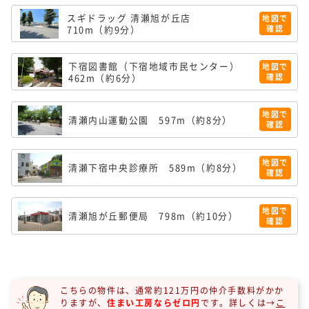
スギドラッグ 清瀬旭が丘店
地図で
710m（約9分）
確認
下宿図書館（下宿地域市民センター）
地図で
462m（約6分）
確認
地図で
清瀬内山運動公園
597m（約8分）
確認
地図で
清瀬下宿中央診療所
589m（約8分）
確認
地図で
清瀬旭が丘郵便局
798m（約10分）
確認
こちらの物件は、通常約121万円の仲介手数料がかか
りますが、
住まい工房ならゼロ円
です。
詳しくは→
こ