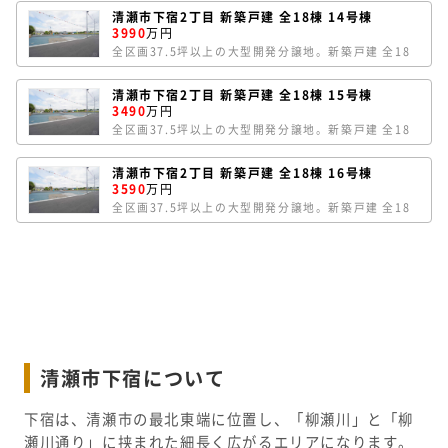
たり良好。敷地約37.57坪。車種により車2台並列に駐
清瀬市下宿2丁目 新築戸建 全18棟 14号棟
車可能です。延床面積102.68㎡。2Fの4居室ある
3990
万円
4LDK。家族のつながりを感じられるリビングイン階
全区画37.5坪以上の大型開発分譲地。新築戸建 全18
段の間取り。LDKは17.0帖あり、キッチンサイドにパ
棟。14号棟は、南西向き。南側が隣地通路のため陽当
ントリースペース。洗面室横にサービスルームがあり
たり良好。敷地約37.57坪。車種により車2台並列に駐
ます。
清瀬市下宿2丁目 新築戸建 全18棟 15号棟
車可能です。延床面積102.47㎡。2Fの4居室ある
3490
万円
4LDKの間取り。LDKは17.0帖あり、キッチンサイド
全区画37.5坪以上の大型開発分譲地。新築戸建 全18
にパントリースペース。シューズインクローゼットで
棟。15号棟は、敷地約37.57坪。路地状部分に車2台
玄関周りをスッキリ整頓できます。
駐車可能です。延床面積103.92㎡。2Fの4居室、1Fに
清瀬市下宿2丁目 新築戸建 全18棟 16号棟
和室のある5LDK。リビングスルータイプの間取り。
3590
万円
LDKは16.0帖あり、和室と合わせると20.5帖の広々空
全区画37.5坪以上の大型開発分譲地。新築戸建 全18
間です。
棟。16号棟は、敷地約37.58坪。路地状部分に車2台
駐車可能です。延床面積101.02㎡。2Fの4居室ある
4LDK。家族のつながりを感じられるリビングイン階
段の間取り。LDKは広々18.75帖。キッチン背面のパ
ントリースペースは、玄関横のシューズインクローゼ
ットからもアクセスできて便利です。
清瀬市下宿について
下宿は、清瀬市の最北東端に位置し、「柳瀬川」と「柳
瀬川通り」に挟まれた細長く広がるエリアになります。