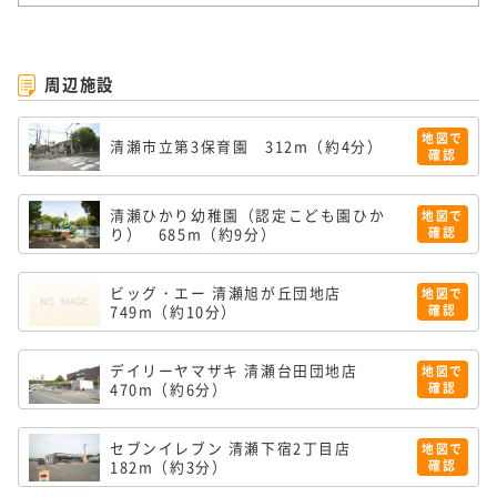
周辺施設
地図で
清瀬市立第3保育園
312m（約4分）
確認
清瀬ひかり幼稚園（認定こども園ひか
地図で
り）
685m（約9分）
確認
ビッグ・エー 清瀬旭が丘団地店
地図で
749m（約10分）
確認
デイリーヤマザキ 清瀬台田団地店
地図で
470m（約6分）
確認
セブンイレブン 清瀬下宿2丁目店
地図で
182m（約3分）
確認