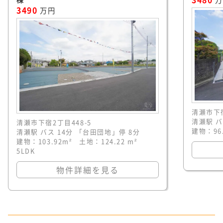
3490
万円
清瀬市下宿
清瀬駅 バ
清瀬市下宿2丁目448-5
建物：96.
清瀬駅 バス 14分 「台田団地」停 8分
建物：103.92m² 土地：124.22 m²
5LDK
物件詳細を見る