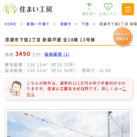
0
0
最近見た
お気に入り
HOME
>
新築一戸建て
>
清瀬市
>
下宿
>
清瀬市下宿2丁目 新築
お気に入り
清瀬市下宿2丁目 新築戸建 全18棟 13号棟
登録する
3490
価格履歴 (1)
価格
万円
敷地面積：128.11m²（約38.75坪）
延床面積：104.33m²（約31.56坪）
間取り：4LDK
こちらの物件は、通常約121万円の仲介手数料がかか
りますが、
住まい工房ならゼロ円
です。
詳しくは→
こ
ちら
× 6