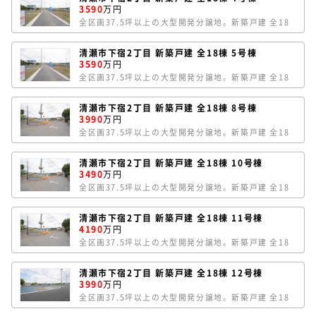
㎡のゆとりの4LDK。LDKは16.0帖あり、和室と合わ
3590
万円
せると20.5帖の広々空間です。2F中央にホールスペー
全区画37.5坪以上の大型開発分譲地。新築戸建 全18
スがあり居室を通らずに直接バルコニーにアクセスで
棟。4号棟は、敷地約37.93坪。車種により車2台駐車
きます。玄関横に大型のクローゼットがあります。
可能です。旗竿型の敷地ですが、南側が畑のためとて
清瀬市下宿2丁目 新築戸建 全18棟 5号棟
も陽当たり良好。延床面積103.09㎡。2Fに4居室ある
3590
万円
ゆとりの4LDK。LDKは18.5帖あり、キッチンサイド
全区画37.5坪以上の大型開発分譲地。新築戸建 全18
にパントリースペースがあります。
棟。5号棟は、敷地約37.84坪。車種により車2台駐車
可能です。旗竿型の敷地ですが、南側が畑のためとて
清瀬市下宿2丁目 新築戸建 全18棟 8号棟
も陽当たり良好。延床面積102.26㎡。2Fに4居室ある
3990
万円
ゆとりの4LDK。LDKは広々20.5帖。シューズインク
全区画37.5坪以上の大型開発分譲地。新築戸建 全18
ローゼットがあり玄関周りをスッキリ整頓できます。
棟。8号棟は、敷地約37.57坪の整形地。角地で開放感
のある区画です。車2台別々に駐車可能です。延床面
清瀬市下宿2丁目 新築戸建 全18棟 10号棟
積91.08㎡の4LDK。LDKは17.0帖あり、和室と合わ
3490
万円
せると21.5帖の広々空間です。2Fホールから直接バル
全区画37.5坪以上の大型開発分譲地。新築戸建 全18
コニーにアクセスできます。2室に大型のウォークイ
棟。10号棟は、敷地約38.18坪。車種により車2台駐
ンクローゼット、玄関にシューズインクローゼットを
車可能です。延床面積101.43㎡。2Fの4居室ある
完備。
清瀬市下宿2丁目 新築戸建 全18棟 11号棟
4LDK。1FのLDKは17.0帖あり、そのほか書斎や作業
4190
万円
室、収納としても利用できるサービスルームがありま
全区画37.5坪以上の大型開発分譲地。新築戸建 全18
す。家族のつながりを感じられるリビングイン階段の
棟。11号棟は、敷地約37.57坪。車種により車2台駐
間取り。
車可能です。延床面積104.33㎡。2Fの4居室ある
清瀬市下宿2丁目 新築戸建 全18棟 12号棟
5LDKの間取り。LDKは16.75帖あり、和室も合わせる
3990
万円
と21.25帖の広々空間です。キッチン背面にパントリ
全区画37.5坪以上の大型開発分譲地。新築戸建 全18
ースペース。シューズインクローゼットで玄関周りを
棟。12号棟は、南西向き。南側が隣地通路のため陽当
スッキリ整頓できます。