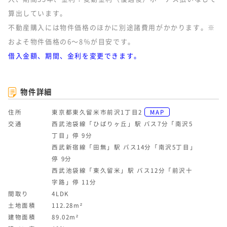
算出しています。
不動産購入には物件価格のほかに別途諸費用がかかります。※
およそ物件価格の6～8％が目安です。
借入金額、期間、金利を変更できます。
物件詳細
住所
東京都東久留米市前沢1丁目2
MAP
交通
西武池袋線「ひばりヶ丘」駅 バス7分「南沢5
丁目」停 9分
西武新宿線「田無」駅 バス14分「南沢5丁目」
停 9分
西武池袋線「東久留米」駅 バス12分「前沢十
字路」停 11分
間取り
4LDK
土地面積
112.28m²
建物面積
89.02m²