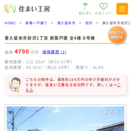
0
0
最近見た
お気に入り
HOME
>
新築一戸建て
>
東久留米市
>
前沢
>
東久留米市前沢1
お気に入り
東久留米市前沢1丁目 新築戸建 全4棟 D号棟
登録する
4790
価格履歴 (1)
価格
万円
敷地面積：112.28m²（約33.97坪）
延床面積：89.02m²（約26.93坪）
間取り：4LDK
こちらの物件は、通常約164万円の仲介手数料がかか
りますが、
住まい工房ならゼロ円
です。
詳しくは→
こ
ちら
× 6