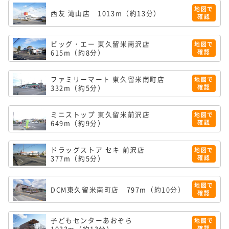
地図で
西友 滝山店
1013m（約13分）
確認
ビッグ・エー 東久留米南沢店
地図で
615m（約8分）
確認
ファミリーマート 東久留米南町店
地図で
332m（約5分）
確認
ミニストップ 東久留米前沢店
地図で
649m（約9分）
確認
ドラッグストア セキ 前沢店
地図で
377m（約5分）
確認
地図で
DCM東久留米南町店
797m（約10分）
確認
子どもセンターあおぞら
地図で
1033m（約13分）
確認