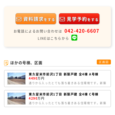
資料請求
見学予約
をする
をする
042-420-6607
お電話によるお問い合わせは
LINEはこちらから
ほかの号棟、区画
区画図
東久留米市前沢1丁目 新築戸建 全4棟 A号棟
4490
万円
通りから入ったとても落ち着きある住環境です。新築
戸建 全4棟。A号棟は、敷地約31.0坪。車種により車2
台並列に駐車可能です。北道路のほか、西側隣地が畑
東久留米市前沢1丁目 新築戸建 全4棟 C号棟
のため角地のような開放感があります。LDKは15.5帖
4290
万円
で、カウンターキッチンからリビングルームが見渡せ
通りから入ったとても落ち着きある住環境です。新築
ます。太陽光パネル搭載の家です。
戸建 全4棟。C号棟は、旗竿型の敷地で路地状部分に
車2台駐車可能です。家族のつながりを感じられるリ