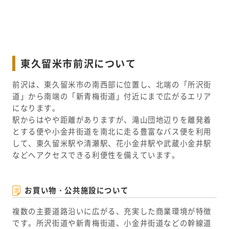
ビングイン階段の3LDKの間取り。LDKは17.87帖と広
く、カウンターキッチンからリビングルームが見渡せ
ます。
東久留米市前沢について
前沢は、東久留米市の南西部に位置し、北端の「所沢街
道」から南端の「新青梅街道」付近にまで広がるエリア
になります。
駅からはやや距離がありますが、滝山団地辺りを離発着
とする便や小金井街道を南北に走る豊富なバス便を利用
して、東久留米駅や清瀬駅、花小金井駅や武蔵小金井駅
などへアクセスできる利便性を備えています。
お買い物・公共施設について
複数の主要道路沿いに広がる、充実した商業環境が特徴
です。所沢街道や新青梅街道、小金井街道などの幹線道