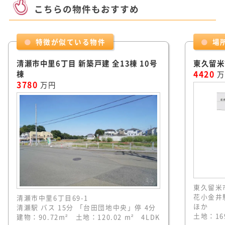
こちらの物件もおすすめ
特徴が似ている物件
場
清瀬市中里6丁目 新築戸建 全13棟 10号
東久留米
棟
4420
万
3780
万円
東久留米市
花小金井駅
清瀬市中里6丁目69-1
ほか
清瀬駅 バス 15分 「台田団地中央」停 4分
土地：169
建物：90.72m² 土地：120.02 m² 4LDK