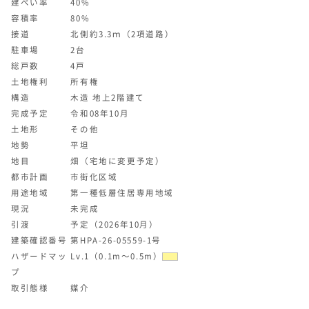
建ぺい率
40%
容積率
80%
接道
北側約3.3ｍ（2項道路）
駐車場
2台
総戸数
4戸
土地権利
所有権
構造
木造 地上2階建て
完成予定
令和08年10月
土地形
その他
地勢
平坦
地目
畑（宅地に変更予定）
都市計画
市街化区域
用途地域
第一種低層住居専用地域
現況
未完成
引渡
予定（2026年10月）
建築確認番号
第HPA-26-05559-1号
ハザードマッ
Lv.1（0.1m～0.5m）
プ
取引態様
媒介