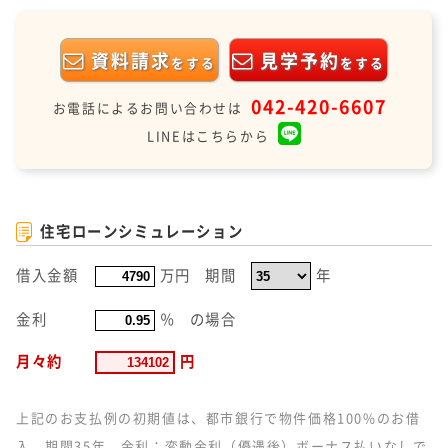
資料請求
見学予約
をする
をする
042-420-6607
お電話によるお問い合わせは
LINEはこちらから
住宅ローンシミュレーション
借入金額
万円
期間
年
金利
％
の場合
月々約
円
上記のお支払例の初期値は、都市銀行で物件価格100%のお借
入、期間35年、金利：変動金利（優遇後）ボーナス払いなしで