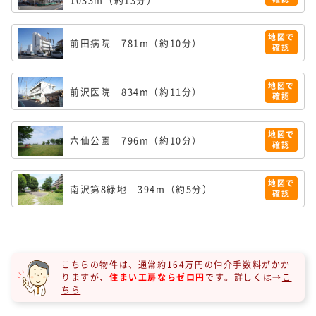
地図で
前田病院
781m（約10分）
確認
地図で
前沢医院
834m（約11分）
確認
地図で
六仙公園
796m（約10分）
確認
地図で
南沢第8緑地
394m（約5分）
確認
こちらの物件は、通常約164万円の仲介手数料がかか
りますが、
住まい工房ならゼロ円
です。
詳しくは→
こ
ちら