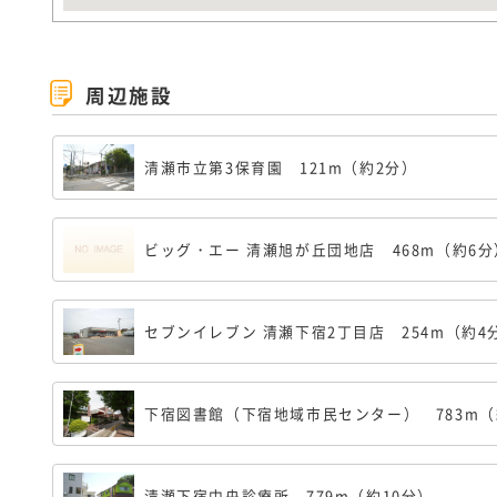
周辺施設
清瀬市立第3保育園
121m（約2分）
ビッグ・エー 清瀬旭が丘団地店
468m（約6
セブンイレブン 清瀬下宿2丁目店
254m（約4
下宿図書館（下宿地域市民センター）
783m
清瀬下宿中央診療所
779m（約10分）