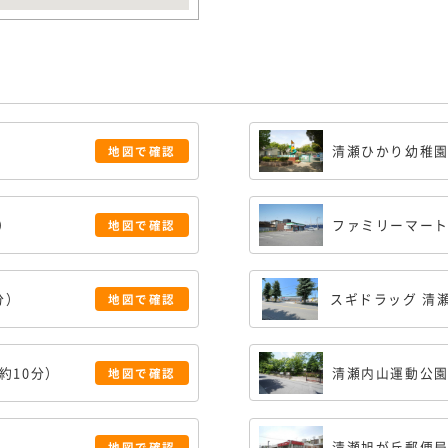
清瀬ひかり幼稚
地図で
確認
分）
ファミリーマート
地図で
確認
分）
スギドラッグ 清
地図で
確認
（約10分）
清瀬内山運動公
地図で
確認
清瀬旭が丘郵便
地図で
確認