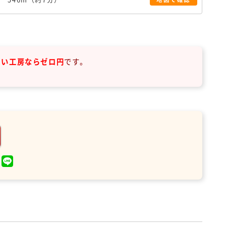
まい工房ならゼロ円
です。