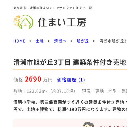
東久留米・清瀬の住まいのコンサルタント住まい工房
HOME
>
土地
>
清瀬市
>
旭が丘
>
清瀬市旭が丘3
清瀬市旭が丘3丁目 建築条件付き売地 
2690
価格
万円
価格履歴 (1)
敷地：122.63m²（約37.10坪）
現況：更地
地型：整
清明小学校、第三保育園がすぐ近くの建築条件付き売地 全
円で、土地＋建物で、総額4190万円になります。建物