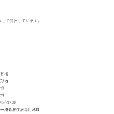
なしで算出しています。
所有権
整形地
平坦
宅地
市街化区域
第一種低層住居専用地域