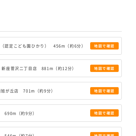
園（認定こども園ひかり）
456m（約6分）
地図で
確認
 新座菅沢二丁目店
881m（約12分）
地図で
確認
瀬旭が丘店
701m（約9分）
地図で
確認
園
690m（約9分）
地図で
確認
局
546m（約7分）
地図で
確認