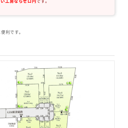
まい工房ならゼロ円
です。
に便利です。