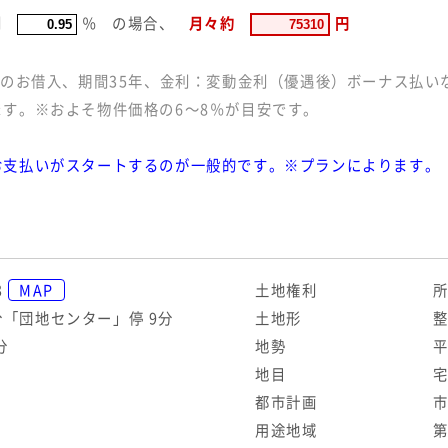
利
％
の場合
、
月々約
円
%のお借入、期間35年、金利：変動金利（優遇後）ボーナス払い
す。※およそ物件価格の6～8％が目安です。
お支払いがスタートするのが一般的です。※プランによります。
3
MAP
土地権利
分「団地センター」停 9分
土地形
分
地勢
地目
都市計画
用途地域