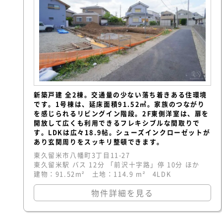
新築戸建 全2棟。交通量の少ない落ち着きある住環境
です。1号棟は、延床面積91.52㎡。家族のつながり
を感じられるリビングイン階段。2F東側洋室は、扉を
開放して広くも利用できるフレキシブルな間取りで
す。LDKは広々18.9帖。シューズインクローゼットが
あり玄関周りをスッキリ整頓できます。
東久留米市八幡町3丁目11-27
東久留米駅 バス 12分 「前沢十字路」停 10分 ほか
建物：91.52m² 土地：114.9 m² 4LDK
物件詳細を見る