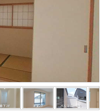
廊下2F
洋室2F
バルコニーから
洋室2F