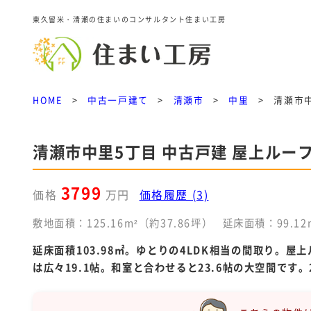
東久留米・清瀬の住まいのコンサルタント住まい工房
HOME
>
中古一戸建て
>
清瀬市
>
中里
>
清瀬市
清瀬市中里5丁目 中古戸建 屋上ルー
3799
価格
万円
価格履歴 (3)
敷地面積：125.16m²（約37.86坪）
延床面積：99.12
延床面積103.98㎡。ゆとりの4LDK相当の間取り
は広々19.1帖。和室と合わせると23.6帖の大空間で