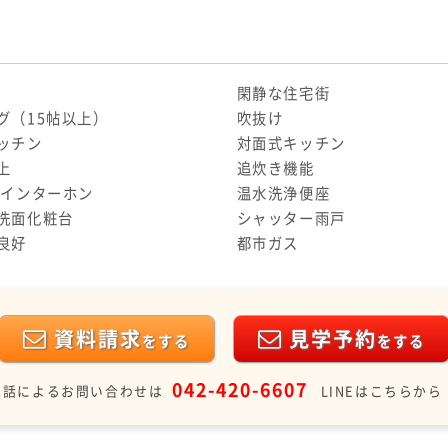
閑静な住宅街
グ（15帖以上）
吹抜け
ッチン
対面式キッチン
上
追炊き機能
付インターホン
温水洗浄便座
洗面化粧台
シャッター雨戸
良好
都市ガス
資料請求
見学予約
をする
をする
042-420-6607
電話によるお問い合わせは
LINEはこちらから