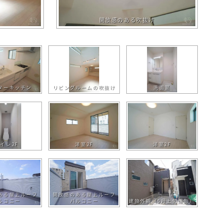
開放感のある吹抜け
ターキッチン
リビングルームの吹抜け
洗面室
イレ2F
洋室2F
洋室2F
ある屋上ルーフ
開放感のある屋上ルーフ
ルコニー
バルコニー
建物外観（5月上旬撮影）