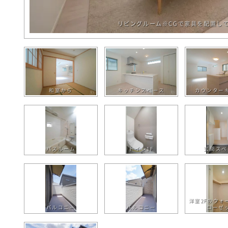
リビングルーム※CGで家具を配置し
和室から
キッチンスペース
カウンター
バスルーム
トイレ1F
玄関スペ
洋室2Fのウォ
バルコニー
バルコニー
ローゼ