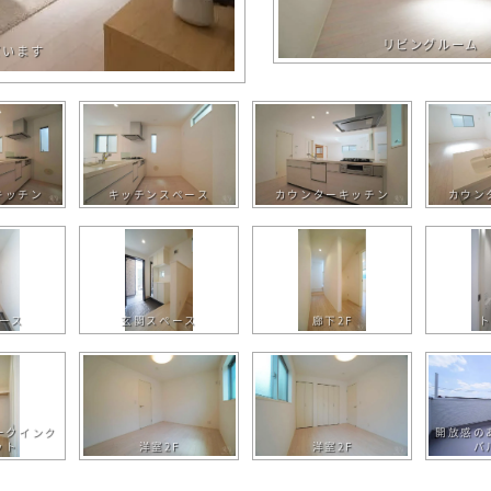
リビングルーム
ています
キッチン
キッチンスペース
カウンターキッチン
カウン
ース
玄関スペース
廊下2F
ト
ークインク
開放感の
ット
洋室2F
洋室2F
バ