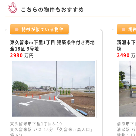
こちらの物件もおすすめ
特徴が似ている物件
場
東久留米市下里1丁目 建築条件付き売地
清瀬市下
全18区 9号地
棟
2980
3490
万円
万
東久留米市下里1丁目8-10
清瀬市下宿
東久留米駅 バス 15分 「久留米西高入口」
清瀬駅 バ
停 6分
建物：10