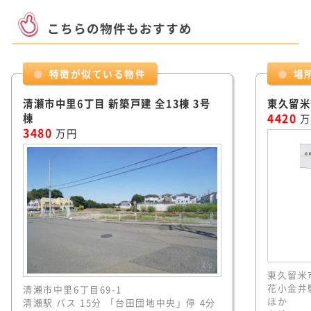
こちらの物件もおすすめ
特徴が似ている物件
場
清瀬市中里6丁目 新築戸建 全13棟 3号
東久留米
棟
4420
万
3480
万円
東久留米市
花小金井駅
清瀬市中里6丁目69-1
ほか
清瀬駅 バス 15分 「台田団地中央」停 4分