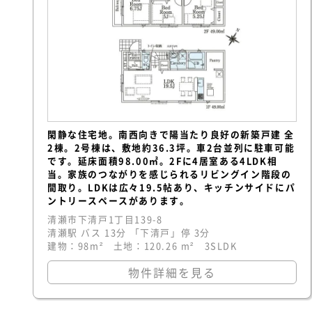
閑静な住宅地。南西向きで陽当たり良好の新築戸建 全
2棟。2号棟は、敷地約36.3坪。車2台並列に駐車可能
です。延床面積98.00㎡。2Fに4居室ある4LDK相
当。家族のつながりを感じられるリビングイン階段の
間取り。LDKは広々19.5帖あり、キッチンサイドにパ
ントリースペースがあります。
清瀬市下清戸1丁目139-8
清瀬駅 バス 13分 「下清戸」停 3分
建物：98m² 土地：120.26 m² 3SLDK
物件詳細を見る