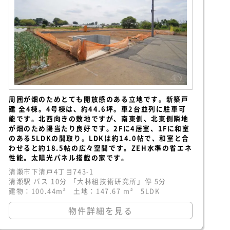
周囲が畑のためとても開放感のある立地です。新築戸
建 全4棟。4号棟は、約44.6坪。車2台並列に駐車可
能です。北西向きの敷地ですが、南東側、北東側隣地
が畑のため陽当たり良好です。2Fに4居室、1Fに和室
のある5LDKの間取り。LDKは約14.0帖で、和室と合
わせると約18.5帖の広々空間です。ZEH水準の省エネ
性能。太陽光パネル搭載の家です。
清瀬市下清戸4丁目743-1
清瀬駅 バス 10分 「大林組技術研究所」停 5分
建物：100.44m² 土地：147.67 m² 5LDK
物件詳細を見る