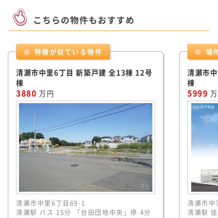
こちらの物件もおすすめ
特徴が似ている物件
場
清瀬市中里6丁目 新築戸建 全13棟 12号
清瀬市中
棟
棟
3880
5999
万円
万
清瀬市中里6丁目69-1
清瀬市中清
清瀬駅 バス 15分 「台田団地中央」停 4分
清瀬駅 徒