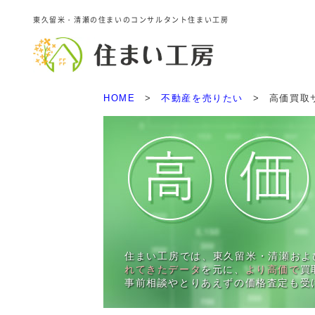
東久留米・清瀬の住まいのコンサルタント住まい工房
HOME
>
不動産を売りたい
>
高価買取
住まい工房では、東久留米・清瀬およ
れてきたデータ
を元に、
より高価で
買
事前相談やとりあえずの価格査定も受