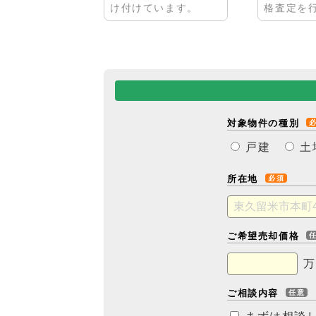
け付けています。
格査定を
対象物件の種別
戸建
土
所在地
必須
ご希望売却価格
万
ご相談内容
任意