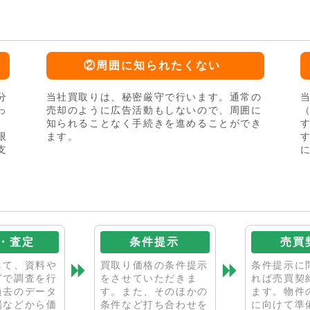
②周囲に知られたくない
分
当社買取りは、秘密厳守で行います。通常の
っ
売却のように広告活動もしないので、周囲に
買
知られることなく手続きを進めることができ
限
ます。
支
・査定
条件提示
売買
して、資料や
買取り価格の条件提示
条件提示に
どで調査を行
をさせていただきま
れば売買契
過去のデータ
す。また、そのほかの
ます。物件
場などから価
条件など打ち合わせを
に向けて準