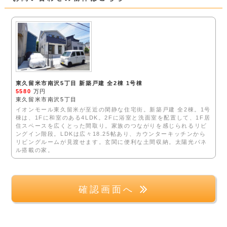
東久留米市南沢5丁目 新築戸建 全2棟 1号棟
5580
万円
東久留米市南沢5丁目
イオンモール東久留米が至近の閑静な住宅街。新築戸建 全2棟。1号
棟は、1Fに和室のある4LDK。2Fに浴室と洗面室を配置して、1F居
住スペースを広くとった間取り。家族のつながりを感じられるリビ
ングイン階段。LDKは広々18.25帖あり、カウンターキッチンから
リビングルームが見渡せます。玄関に便利な土間収納。太陽光パネ
ル搭載の家。
確認画面へ