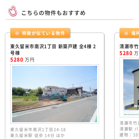
こちらの物件もおすすめ
特徴が似ている物件
場
東久留米市南沢1丁目 新築戸建 全4棟 2
清瀬市竹
号棟
5280
万
5280
万円
清瀬市竹丘
清瀬駅 バ
東久留米市南沢1丁目24-18
建物：10
東久留米駅 徒歩 14分 ほか